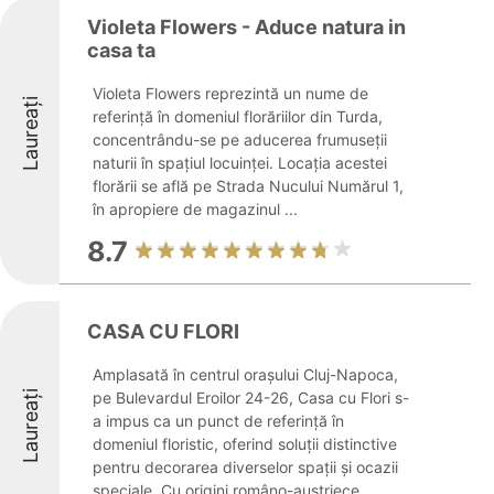
Violeta Flowers - Aduce natura in
casa ta
Violeta Flowers reprezintă un nume de
Laureați
referință în domeniul florăriilor din Turda,
concentrându-se pe aducerea frumuseții
naturii în spațiul locuinței. Locația acestei
florării se află pe Strada Nucului Numărul 1,
în apropiere de magazinul ...
8.7
CASA CU FLORI
Amplasată în centrul orașului Cluj-Napoca,
Laureați
pe Bulevardul Eroilor 24-26, Casa cu Flori s-
a impus ca un punct de referință în
domeniul floristic, oferind soluții distinctive
pentru decorarea diverselor spații și ocazii
speciale. Cu origini româno-austriece, ...