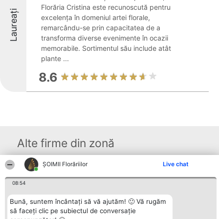
Florăria Cristina este recunoscută pentru
Laureați
excelența în domeniul artei florale,
remarcându-se prin capacitatea de a
transforma diverse evenimente în ocazii
memorabile. Sortimentul său include atât
plante ...
8.6
Alte firme din zonă
ȘOIMII Florăriilor
Live chat
Organizator Ranking
Plebiscyt
Contact
BRIGHT SOLUTIONS BR SRL
08:54
Câștigătorii
Contact
Aleea Timisul De Sus 2 Bl. A30
Lista Tuturor
Sc. A Et. 4 Ap. 13 Cod 061952
Laureaților
Bună, suntem încântați să vă ajutăm! 🙂 Vă rugăm
București
Reguli
să faceți clic pe subiectul de conversație
CUI 36737675
Statut