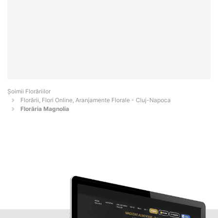
Șoimii Florăriilor
Florării, Flori Online, Aranjamente Florale - Cluj-Napoca
Florăria Magnolia