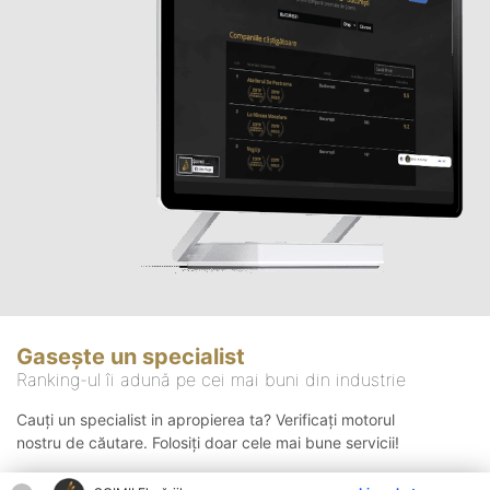
Gasește un specialist
Ranking-ul îi adună pe cei mai buni din industrie
Cauți un specialist in apropierea ta? Verificați motorul
nostru de căutare. Folosiți doar cele mai bune servicii!