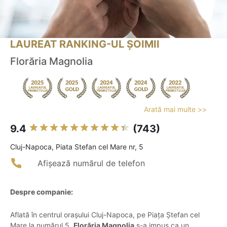
LAUREAT RANKING-UL ȘOIMII
Florăria Magnolia
Arată mai multe >>
9.4
(743)
Cluj-Napoca, Piata Stefan cel Mare nr, 5
Afișează numărul de telefon
Despre companie:
Aflată în centrul orașului Cluj-Napoca, pe Piața Ștefan cel
Mare la numărul 5,
Florăria Magnolia
s-a impus ca un