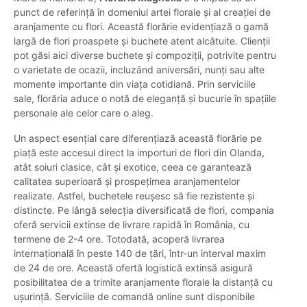
punct de referință în domeniul artei florale și al creației de
aranjamente cu flori. Această florărie evidențiază o gamă
largă de flori proaspete și buchete atent alcătuite. Clienții
pot găsi aici diverse buchete și compoziții, potrivite pentru
o varietate de ocazii, incluzând aniversări, nunți sau alte
momente importante din viața cotidiană. Prin serviciile
sale, florăria aduce o notă de eleganță și bucurie în spațiile
personale ale celor care o aleg.
Un aspect esențial care diferențiază această florărie pe
piață este accesul direct la importuri de flori din Olanda,
atât soiuri clasice, cât și exotice, ceea ce garantează
calitatea superioară și prospețimea aranjamentelor
realizate. Astfel, buchetele reușesc să fie rezistente și
distincte. Pe lângă selecția diversificată de flori, compania
oferă servicii extinse de livrare rapidă în România, cu
termene de 2-4 ore. Totodată, acoperă livrarea
internațională în peste 140 de țări, într-un interval maxim
de 24 de ore. Această ofertă logistică extinsă asigură
posibilitatea de a trimite aranjamente florale la distanță cu
ușurință. Serviciile de comandă online sunt disponibile