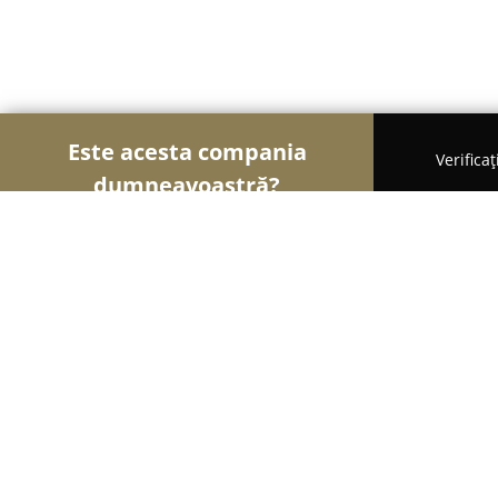
Este acesta compania
Verifica
dumneavoastră?
Șoimii Florăriilor
Florării, Flori Online, Aranjame
Sere Flori Mihaiesti