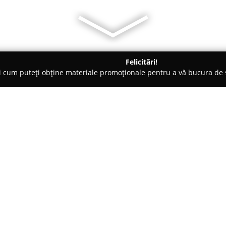
Felicitări!
ți cum puteți obține materiale promoționale pentru a vă bucura d
nte Florale - Mihăieşti
Sere Flori Mihaiesti
Despre companie:
Sere Flori Mihăiești
ocupă un lo
remarcându-se prin atenția acor
oferite. Cu o prezență solidă în
companie deservește atât cliente
Arată mai multe >>
achiziții en-gros, bazându-se p