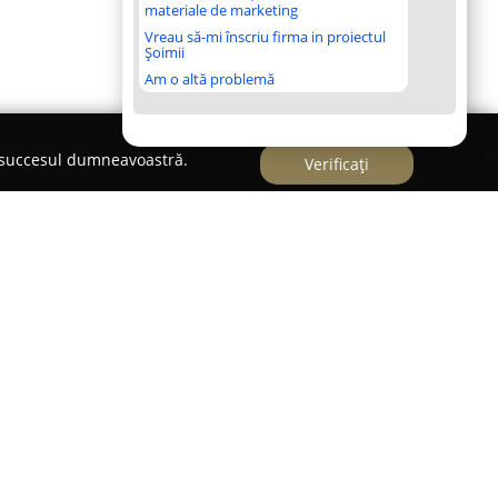
materiale de marketing
Vreau să-mi înscriu firma in proiectul
Șoimii
Am o altă problemă
e succesul dumneavoastră.
Verificați
c distinct în sectorul floriculturii din România,
dată aspectului estetic și sănătății plantelor
 localitatea Mihăiești, județul Cluj, această
la individuală, cât și pe cei interesați de
e o experiență de peste zece ani în cultivarea