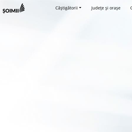
Câștigătorii
Județe și orașe