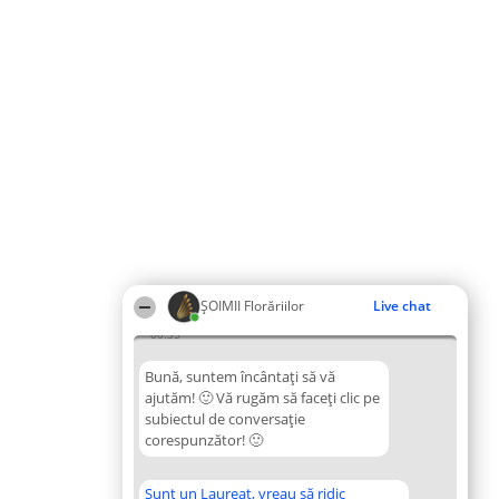
ȘOIMII Florăriilor
Live chat
00:35
Bună, suntem încântați să vă
ajutăm! 🙂 Vă rugăm să faceți clic pe
subiectul de conversație
corespunzător! 🙂
Sunt un Laureat, vreau să ridic