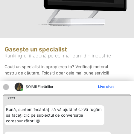
Gasește un specialist
Ranking-ul îi adună pe cei mai buni din industrie
Cauți un specialist in apropierea ta? Verificați motorul
nostru de căutare. Folosiți doar cele mai bune servicii!
ȘOIMII Florăriilor
Live chat
Căutare
23:21
Bună, suntem încântați să vă ajutăm! 🙂 Vă rugăm
să faceți clic pe subiectul de conversație
corespunzător! 🙂