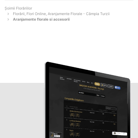
Șoimii Florăriilor
Florării, Flori Online, Aranjamente Florale - Câmpia Turzii
Aranjamente florale si accesorii