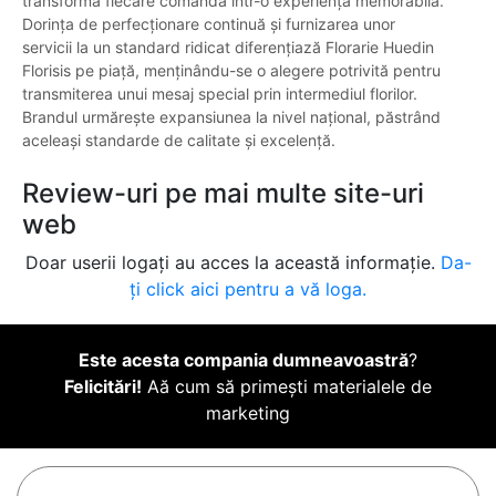
transforma fiecare comandă într-o experiență memorabilă.
Dorința de perfecționare continuă și furnizarea unor
servicii la un standard ridicat diferențiază Florarie Huedin
Florisis pe piață, menținându-se o alegere potrivită pentru
transmiterea unui mesaj special prin intermediul florilor.
Brandul urmărește expansiunea la nivel național, păstrând
aceleași standarde de calitate și excelență.
Review-uri pe mai multe site-uri
web
Doar userii logați au acces la această informație.
Da-
ți click aici pentru a vă loga.
Este acesta compania dumneavoastră
?
Felicitări!
Aă cum să primești materialele de
marketing