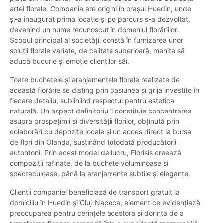
artei florale. Compania are origini în orașul Huedin, unde
și-a inaugurat prima locație și pe parcurs s-a dezvoltat,
devenind un nume recunoscut în domeniul florăriilor.
Scopul principal al societății constă în furnizarea unor
soluții florale variate, de calitate superioară, menite să
aducă bucurie și emoție clienților săi.
Toate buchetele și aranjamentele florale realizate de
această florărie se disting prin pasiunea și grija investite în
fiecare detaliu, subliniind respectul pentru estetica
naturală. Un aspect definitoriu îl constituie concentrarea
asupra prospețimii și diversității florilor, obținută prin
colaborări cu depozite locale și un acces direct la bursa
de flori din Olanda, susținând totodată producătorii
autohtoni. Prin acest model de lucru, Florisis creează
compoziții rafinate, de la buchete voluminoase și
spectaculoase, până la aranjamente subtile și elegante.
Clienții companiei beneficiază de transport gratuit la
domiciliu în Huedin și Cluj-Napoca, element ce evidențiază
preocuparea pentru cerințele acestora și dorința de a