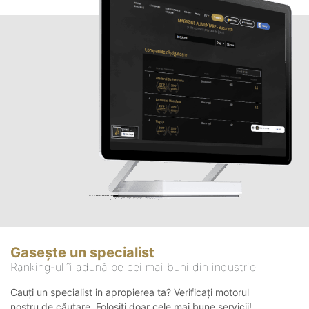
Gasește un specialist
Ranking-ul îi adună pe cei mai buni din industrie
Cauți un specialist in apropierea ta? Verificați motorul
nostru de căutare. Folosiți doar cele mai bune servicii!