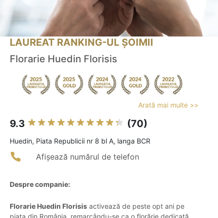
LAUREAT RANKING-UL ȘOIMII
Florarie Huedin Florisis
Arată mai multe >>
9.3
(70)
Huedin, Piata Republicii nr 8 bl A, langa BCR
Afișează numărul de telefon
Despre companie:
Florarie Huedin Florisis
activează de peste opt ani pe
piața din România, remarcându-se ca o florărie dedicată