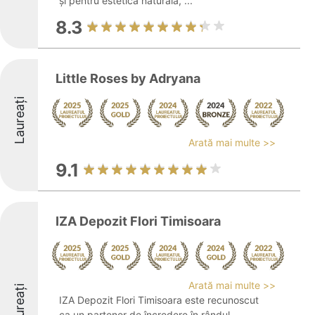
și pentru estetica naturală, ...
8.3
Little Roses by Adryana
Laureați
Arată mai multe >>
9.1
IZA Depozit Flori Timisoara
Arată mai multe >>
Laureați
IZA Depozit Flori Timisoara este recunoscut
ca un partener de încredere în rândul