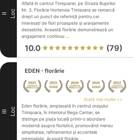
Aflată în centrul Timișoarei, pe Strada Bujorilor
Nr. 3, Florăria Hortensia Timisoara se remarcă
Loc
II
drept un punct de referință pentru cei
interesați de flori proaspete și aranjamente
deosebite. Această florărie demonstrează un
angajament continuu ...
10.0
(79)
EDEN - florărie
Arată mai multe >>
Eden florărie, amplasată în centrul orașului
Loc
III
Timișoara, în interiorul Bega Center, se
distinge pe piața locală printr-o abordare
modernă asupra floristicii, promovând mereu
simplitatea, rafinamentul și accentele
minimaliste. Această florărie ...