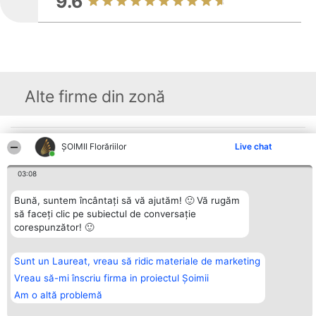
9.6
Alte firme din zonă
Organizator Ranking
Plebiscyt
Contact
ȘOIMII Florăriilor
Live chat
BRIGHT SOLUTIONS BR SRL
Câștigătorii
Contact
Aleea Timisul De Sus 2 Bl. A30
Lista Tuturor
03:08
Sc. A Et. 4 Ap. 13 Cod 061952
Laureaților
București
Reguli
CUI 36737675
Statut
Bună, suntem încântați să vă ajutăm! 🙂 Vă rugăm
tel: +40 770 990 492
Politica de
să faceți clic pe subiectul de conversație
confidențialitate
corespunzător! 🙂
Sunt un Laureat, vreau să ridic materiale de marketing
Vreau să-mi înscriu firma in proiectul Șoimii
Am o altă problemă