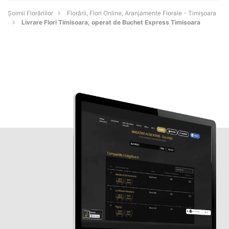
Șoimii Florăriilor
Florării, Flori Online, Aranjamente Florale - Timişoara
Livrare Flori Timisoara, operat de Buchet Express Timisoara