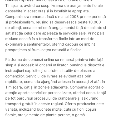
Timișoara, având ca scop livrarea de aranjamente florale
deosebite în acest oraș și în localitățile apropiate.
Compania s-a remarcat încă din anul 2008 prin experiență
și profesionalism, reușind să deservească peste 10.000
de clienți, ceea ce reflectă angajamentul față de calitate și
satisfacția celor care apelează la serviciile sale. Principala
misiune constă în a transforma florile într-un mod de
exprimare a sentimentelor, oferind cadouri ce îmbină
prospețimea și frumusețea naturală a florilor.
Platforma de comenzi online se remarcă printr-o interfață
simplă și accesibilă oricărui utilizator, punând la dispoziție
instrucțiuni explicite și un sistem intuitiv de plasare a
comenzilor. Serviciul de livrare se evidențiază prin
rapiditate, comanda ajungând adesea în aceeași zi atât în
Timișoara, cât și în zonele adiacente. Compania acordă o
atenție aparte serviciilor personalizate, oferind consultanță
pe tot parcursul procesului de cumpărare și asigurând
transport gratuit în aceste regiuni. Oferta produselor este
variată, incluzând buchete mixte, cutii cu flori, coșuri
florale, aranjamente de plante perene, o gamă