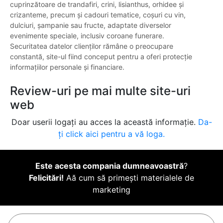
cuprinzătoare de trandafiri, crini, lisianthus, orhidee și
crizanteme, precum și cadouri tematice, coșuri cu vin,
dulciuri, șampanie sau fructe, adaptate diverselor
evenimente speciale, inclusiv coroane funerare.
Securitatea datelor clienților rămâne o preocupare
constantă, site-ul fiind conceput pentru a oferi protecție
informațiilor personale și financiare.
Review-uri pe mai multe site-uri
web
Doar userii logați au acces la această informație.
Da-
ți click aici pentru a vă loga.
Este acesta compania dumneavoastră
?
Felicitări!
Aă cum să primești materialele de
marketing