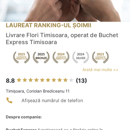
LAUREAT RANKING-UL ȘOIMII
Livrare Flori Timisoara, operat de Buchet
Express Timisoara
Arată mai multe >>
8.8
(13)
Timişoara, Coriolan Brediceanu 11
Afișează numărul de telefon
Despre companie:
Buchet Express
funcționează ca o florărie online în