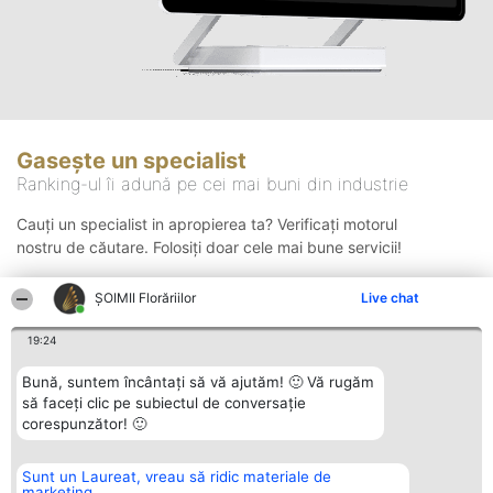
Gasește un specialist
Ranking-ul îi adună pe cei mai buni din industrie
Cauți un specialist in apropierea ta? Verificați motorul
nostru de căutare. Folosiți doar cele mai bune servicii!
ȘOIMII Florăriilor
Live chat
Căutare
19:24
Bună, suntem încântați să vă ajutăm! 🙂 Vă rugăm
să faceți clic pe subiectul de conversație
corespunzător! 🙂
Sunt un Laureat, vreau să ridic materiale de
Organizator Ranking
Plebiscyt
Contact
marketing