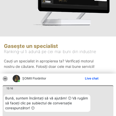
Gasește un specialist
Ranking-ul îi adună pe cei mai buni din industrie
Cauți un specialist in apropierea ta? Verificați motorul
nostru de căutare. Folosiți doar cele mai bune servicii!
ȘOIMII Florăriilor
Live chat
Căutare
15:16
Bună, suntem încântați să vă ajutăm! 🙂 Vă rugăm
să faceți clic pe subiectul de conversație
corespunzător! 🙂