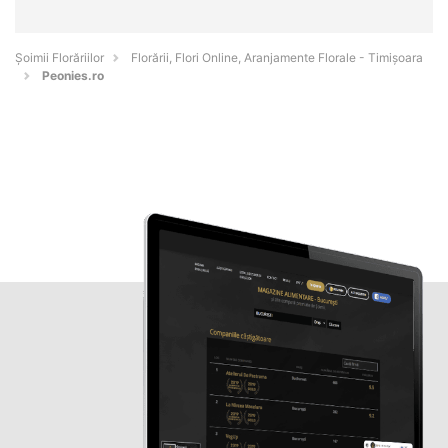
Șoimii Florăriilor
Florării, Flori Online, Aranjamente Florale - Timişoara
Peonies.ro