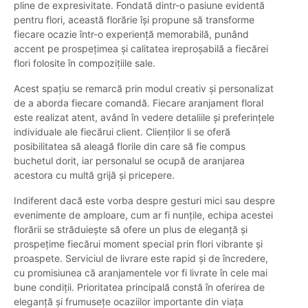
pline de expresivitate. Fondată dintr-o pasiune evidentă
pentru flori, această florărie își propune să transforme
fiecare ocazie într-o experiență memorabilă, punând
accent pe prospețimea și calitatea ireproșabilă a fiecărei
flori folosite în compozițiile sale.
Acest spațiu se remarcă prin modul creativ și personalizat
de a aborda fiecare comandă. Fiecare aranjament floral
este realizat atent, având în vedere detaliile și preferințele
individuale ale fiecărui client. Clienților li se oferă
posibilitatea să aleagă florile din care să fie compus
buchetul dorit, iar personalul se ocupă de aranjarea
acestora cu multă grijă și pricepere.
Indiferent dacă este vorba despre gesturi mici sau despre
evenimente de amploare, cum ar fi nunțile, echipa acestei
florării se străduiește să ofere un plus de eleganță și
prospețime fiecărui moment special prin flori vibrante și
proaspete. Serviciul de livrare este rapid și de încredere,
cu promisiunea că aranjamentele vor fi livrate în cele mai
bune condiții. Prioritatea principală constă în oferirea de
eleganță și frumusețe ocaziilor importante din viața