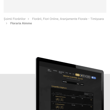
Șoimii Florăriilor
Florării, Flori Online, Aranjamente Florale - Timişoara
Floraria Aimme