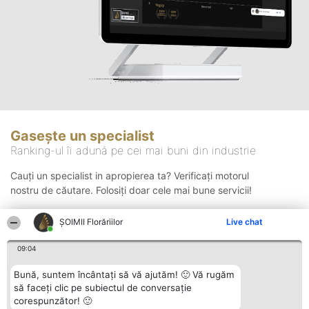
Gasește un specialist
Ranking-ul îi adună pe cei mai buni din industrie
Cauți un specialist in apropierea ta? Verificați motorul
nostru de căutare. Folosiți doar cele mai bune servicii!
ȘOIMII Florăriilor
Live chat
Căutare
09:04
Bună, suntem încântați să vă ajutăm! 🙂 Vă rugăm
să faceți clic pe subiectul de conversație
corespunzător! 🙂