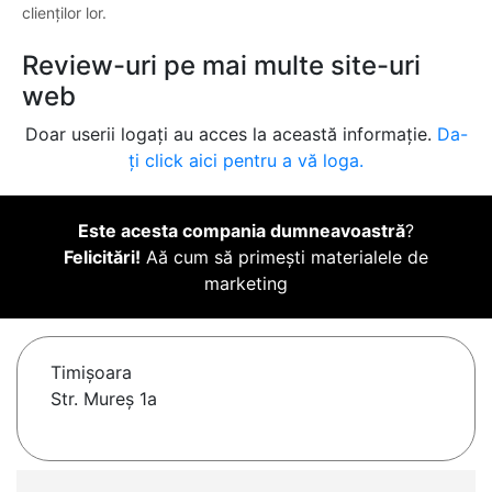
clienților lor.
Review-uri pe mai multe site-uri
web
Doar userii logați au acces la această informație.
Da-
ți click aici pentru a vă loga.
Este acesta compania dumneavoastră
?
Felicitări!
Aă cum să primești materialele de
marketing
Timişoara
Str. Mureș 1a