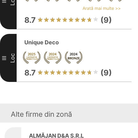
Loc
III
Arată mai multe >>
8.7
(9)
Unique Deco
Loc
III
8.7
(9)
Alte firme din zonă
ALMĂJAN D&A S.R.L