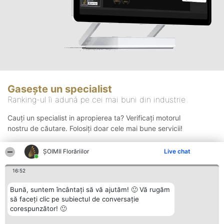
Gasește un specialist
Ranking-ul îi adună pe cei mai buni din industrie
Cauți un specialist in apropierea ta? Verificați motorul
nostru de căutare. Folosiți doar cele mai bune servicii!
ȘOIMII Florăriilor
Live chat
Căutare
16:52
Bună, suntem încântați să vă ajutăm! 🙂 Vă rugăm
să faceți clic pe subiectul de conversație
corespunzător! 🙂