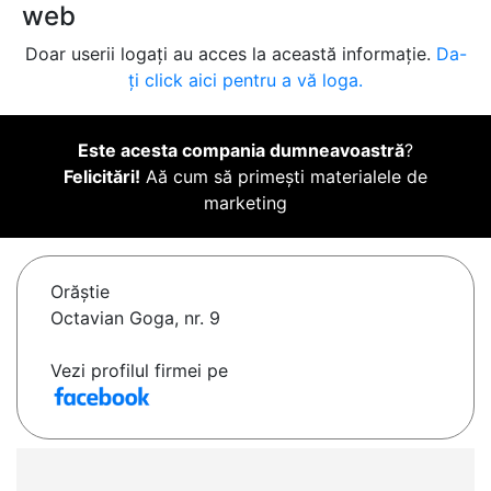
web
Doar userii logați au acces la această informație.
Da-
ți click aici pentru a vă loga.
Este acesta compania dumneavoastră
?
Felicitări!
Aă cum să primești materialele de
marketing
Orăştie
Octavian Goga, nr. 9
Vezi profilul firmei pe