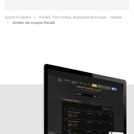
Șoimii Florăriilor
Florării, Flori Online, Aranjamente Florale - Orăştie
Atelier de creaţie florală