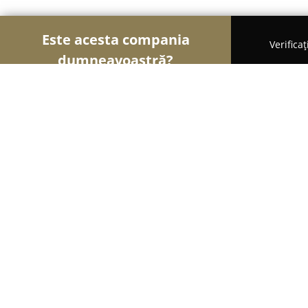
Este acesta compania
Verifica
dumneavoastră?
Șoimii Florăriilor
Florării, Flori Online, Aranjame
Laura Flowers
9.4
(169)
Arad, Str. I.C. Bratianu, nr.2-4
Afișează numărul de telefon