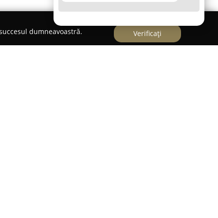
e succesul dumneavoastră.
Verificați
ad, la Strada I.C. Brătianu, nr. 2-4,
Laura Flowers
l în peisajul florăriilor din zonă. Compania se
stetica florală și arta aranjamentelor,
șnuite în momente de neuitat prin creații
pa dovedește abilități artistice și o atenție
itări, oferind sfaturi și consultanță pentru a
sau buchet transmite exact emoția dorită de