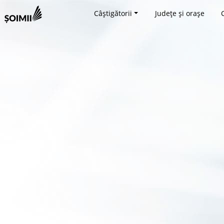
Câștigătorii
Județe și orașe