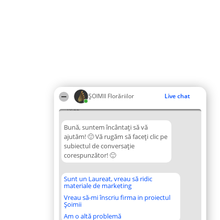
ȘOIMII Florăriilor
Live chat
16:22
Bună, suntem încântați să vă
ajutăm! 🙂 Vă rugăm să faceți clic pe
subiectul de conversație
corespunzător! 🙂
Sunt un Laureat, vreau să ridic
materiale de marketing
Vreau să-mi înscriu firma in proiectul
Șoimii
Am o altă problemă