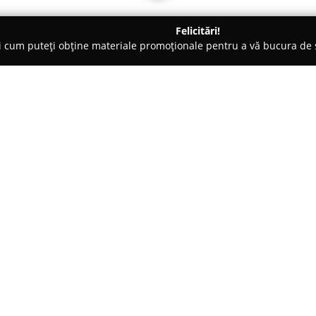
Felicitări!
ți cum puteți obține materiale promoționale pentru a vă bucura d
nte Florale - Arad
Laura Flowers
Despre companie:
Localizată în centrul orașului Ar
s-a impus ca un reper remarcabi
remarcă prin pasiunea față de e
transformând evenimentele obi
Arată mai multe >>
personalizate și deosebite. Echi
specială acordată fiecărei solic
asigura că fiecare aranjament 
client.