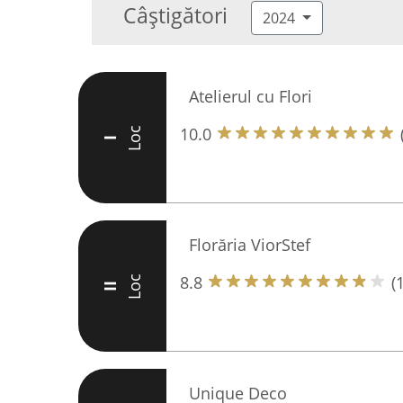
Câștigători
2024
Atelierul cu Flori
10.0
Loc
I
Florăria ViorStef
8.8
(
Loc
II
Unique Deco