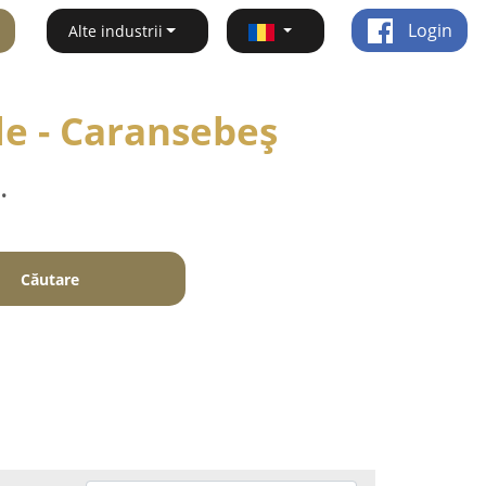
Login
Alte industrii
le - Caransebeş
.
Căutare