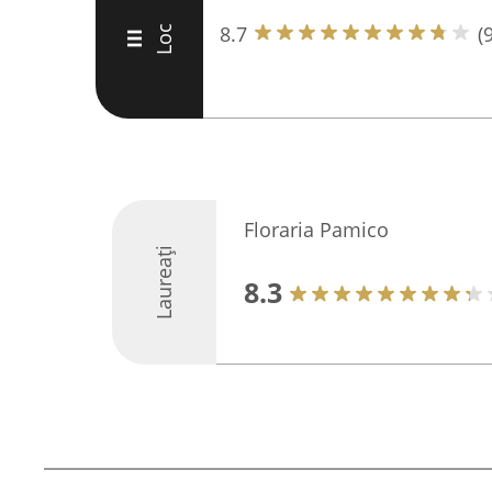
8.7
(9
Loc
III
Floraria Pamico
Laureați
8.3