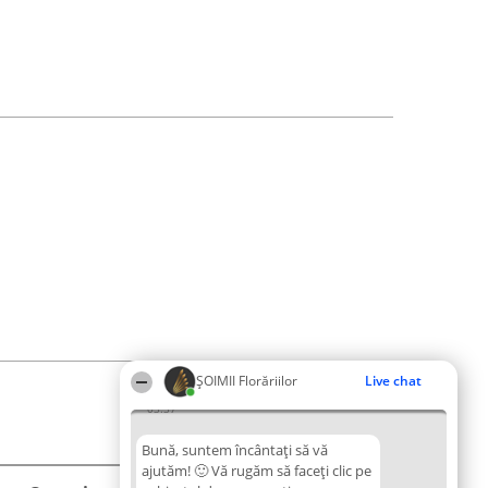
ȘOIMII Florăriilor
Live chat
03:37
Bună, suntem încântați să vă
ajutăm! 🙂 Vă rugăm să faceți clic pe