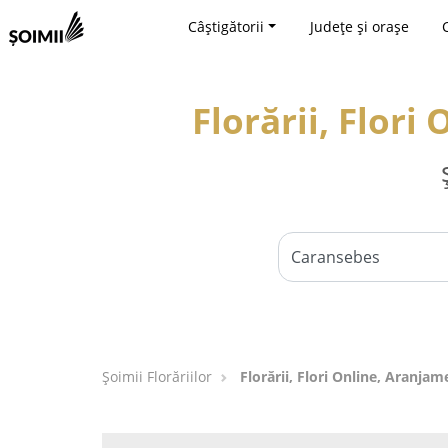
Câștigătorii
Județe și orașe
Florării, Flor
Șoimii Florăriilor
Florării, Flori Online, Aranja