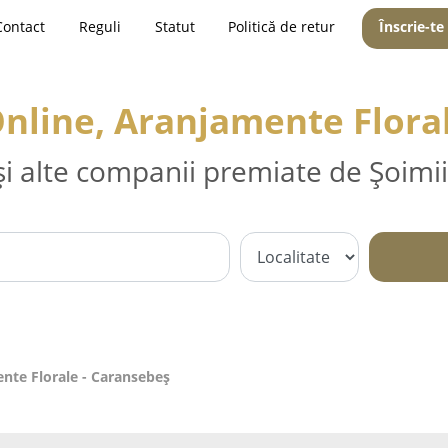
Contact
Reguli
Statut
Politică de retur
Înscrie-te
i Online, Aranjamente Flora
și alte companii premiate de Șoimii
mente Florale - Caransebeş