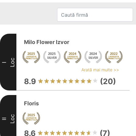
Milo Flower Izvor
Loc
I
Arată mai multe >>
8.9
(20)
Floris
Loc
II
8.6
(7)