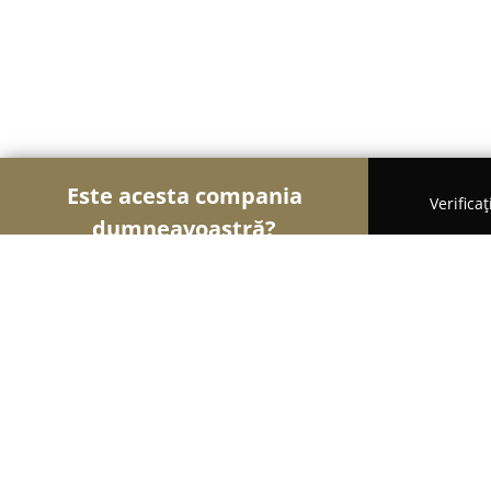
Este acesta compania
Verifica
dumneavoastră?
Șoimii Florăriilor
Florării, Flori Online, Aranjame
Dalia Prod SRL