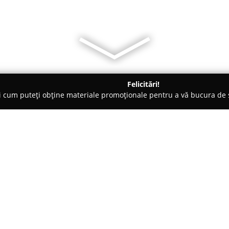
Felicitări!
ți cum puteți obține materiale promoționale pentru a vă bucura d
nte Florale - Covasna
Dalia Prod SRL
Despre companie:
Cu sediul în Valea Crișului, pe
are originile într-o pasiune aut
anii 1980. Compania a fost înfiin