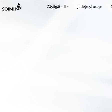
Câștigătorii
Județe și orașe