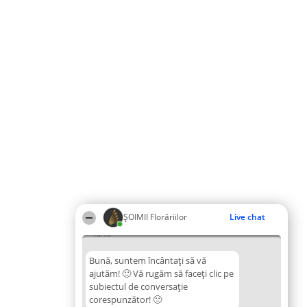
ȘOIMII Florăriilor
Live chat
16:10
Bună, suntem încântați să vă
ajutăm! 🙂 Vă rugăm să faceți clic pe
subiectul de conversație
corespunzător! 🙂