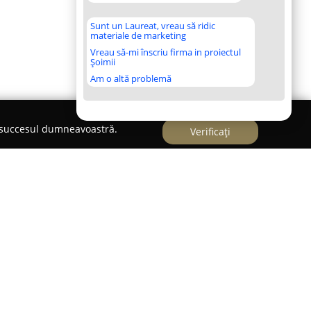
Sunt un Laureat, vreau să ridic
materiale de marketing
Vreau să-mi înscriu firma in proiectul
Șoimii
Am o altă problemă
e succesul dumneavoastră.
Verificați
 DN 12, centrul de grădinărit
Dalia Prod SRL
își
entică pentru plante și flori, înrădăcinată încă din
țată în mod oficial în 1993, inițiind activitatea cu