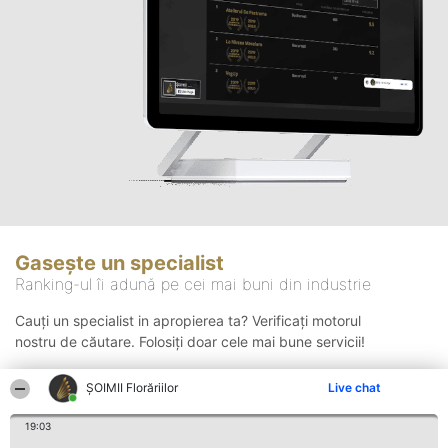
Gasește un specialist
Ranking-ul îi adună pe cei mai buni din industrie
Cauți un specialist in apropierea ta? Verificați motorul
nostru de căutare. Folosiți doar cele mai bune servicii!
ȘOIMII Florăriilor
Live chat
Căutare
19:03