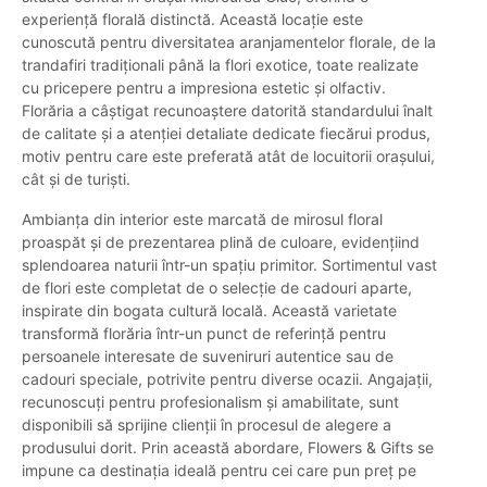
experiență florală distinctă. Această locație este
cunoscută pentru diversitatea aranjamentelor florale, de la
trandafiri tradiționali până la flori exotice, toate realizate
cu pricepere pentru a impresiona estetic și olfactiv.
Florăria a câștigat recunoaștere datorită standardului înalt
de calitate și a atenției detaliate dedicate fiecărui produs,
motiv pentru care este preferată atât de locuitorii orașului,
cât și de turiști.
Ambianța din interior este marcată de mirosul floral
proaspăt și de prezentarea plină de culoare, evidențiind
splendoarea naturii într-un spațiu primitor. Sortimentul vast
de flori este completat de o selecție de cadouri aparte,
inspirate din bogata cultură locală. Această varietate
transformă florăria într-un punct de referință pentru
persoanele interesate de suveniruri autentice sau de
cadouri speciale, potrivite pentru diverse ocazii. Angajații,
recunoscuți pentru profesionalism și amabilitate, sunt
disponibili să sprijine clienții în procesul de alegere a
produsului dorit. Prin această abordare, Flowers & Gifts se
impune ca destinația ideală pentru cei care pun preț pe