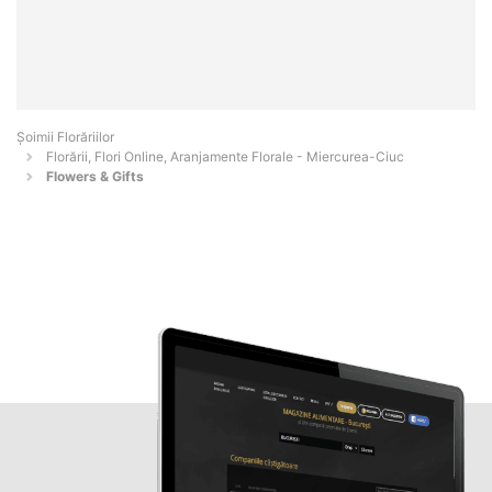
Șoimii Florăriilor
Florării, Flori Online, Aranjamente Florale - Miercurea-Ciuc
Flowers & Gifts