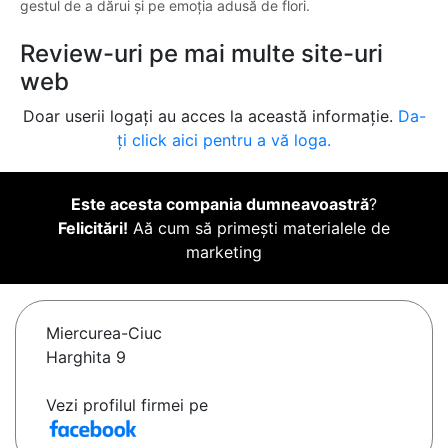
gestul de a dărui și pe emoția adusă de flori.
Review-uri pe mai multe site-uri
web
Doar userii logați au acces la această informație.
Da-
ți click aici pentru a vă loga.
Este acesta compania dumneavoastră
?
Felicitări!
Aă cum să primești materialele de
marketing
Miercurea-Ciuc
Harghita 9
Vezi profilul firmei pe