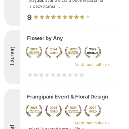
orașului, având o contribuție importantă
la dezvoltarea ...
9
Flower by Any
Laureați
Arată mai multe >>
Frangipani Event & Floral Design
Arată mai multe >>
Aflată în centrul orașului Sibiu,