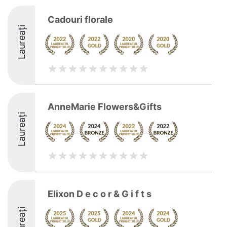
Cadouri florale
Laureați
AnneMarie Flowers&Gifts
Laureați
Elixon D e c o r & G i f t s
Laureați