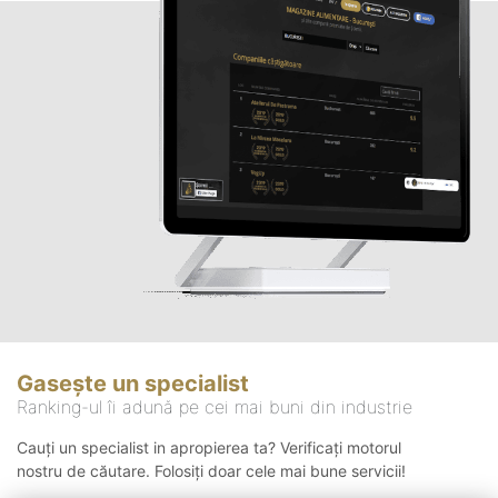
Gasește un specialist
Ranking-ul îi adună pe cei mai buni din industrie
Cauți un specialist in apropierea ta? Verificați motorul
nostru de căutare. Folosiți doar cele mai bune servicii!