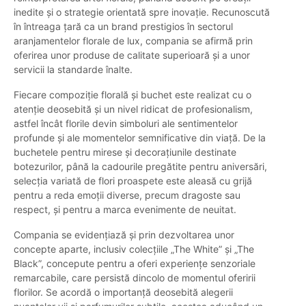
inedite și o strategie orientată spre inovație. Recunoscută
în întreaga țară ca un brand prestigios în sectorul
aranjamentelor florale de lux, compania se afirmă prin
oferirea unor produse de calitate superioară și a unor
servicii la standarde înalte.
Fiecare compoziție florală și buchet este realizat cu o
atenție deosebită și un nivel ridicat de profesionalism,
astfel încât florile devin simboluri ale sentimentelor
profunde și ale momentelor semnificative din viață. De la
buchetele pentru mirese și decorațiunile destinate
botezurilor, până la cadourile pregătite pentru aniversări,
selecția variată de flori proaspete este aleasă cu grijă
pentru a reda emoții diverse, precum dragoste sau
respect, și pentru a marca evenimente de neuitat.
Compania se evidențiază și prin dezvoltarea unor
concepte aparte, inclusiv colecțiile „The White” și „The
Black”, concepute pentru a oferi experiențe senzoriale
remarcabile, care persistă dincolo de momentul oferirii
florilor. Se acordă o importanță deosebită alegerii