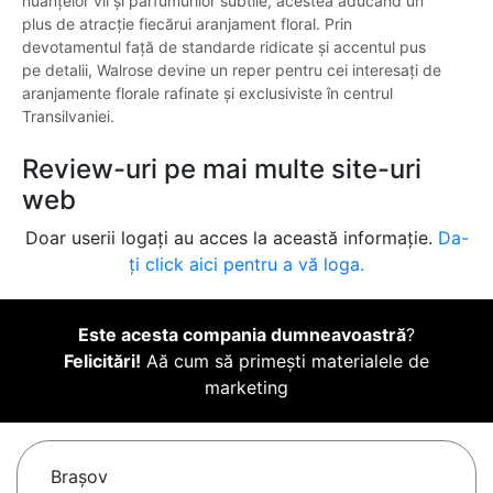
nuanțelor vii și parfumurilor subtile, acestea aducând un
plus de atracție fiecărui aranjament floral. Prin
devotamentul față de standarde ridicate și accentul pus
pe detalii, Walrose devine un reper pentru cei interesați de
aranjamente florale rafinate și exclusiviste în centrul
Transilvaniei.
Review-uri pe mai multe site-uri
web
Doar userii logați au acces la această informație.
Da-
ți click aici pentru a vă loga.
Este acesta compania dumneavoastră
?
Felicitări!
Aă cum să primești materialele de
marketing
Braşov