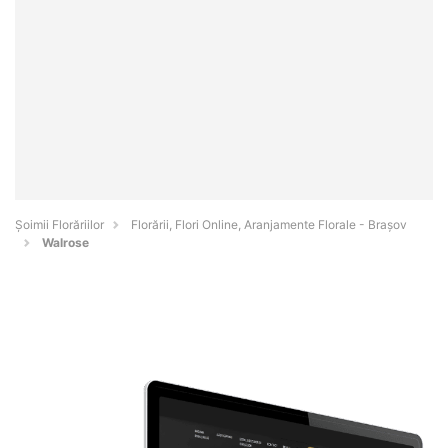
Șoimii Florăriilor
Florării, Flori Online, Aranjamente Florale - Braşov
Walrose