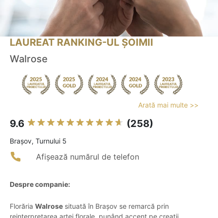
LAUREAT RANKING-UL ȘOIMII
Walrose
Arată mai multe >>
9.6
(258)
Braşov, Turnului 5
Afișează numărul de telefon
Despre companie:
Florăria
Walrose
situată în Brașov se remarcă prin
reinterpretarea artei florale, punând accent pe creații