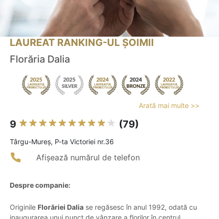
LAUREAT RANKING-UL ȘOIMII
Florăria Dalia
Arată mai multe >>
9
(79)
Târgu-Mureş, P-ta Victoriei nr.36
Afișează numărul de telefon
Despre companie:
Originile
Florăriei Dalia
se regăsesc în anul 1992, odată cu
inaugurarea unui punct de vânzare a florilor în centrul