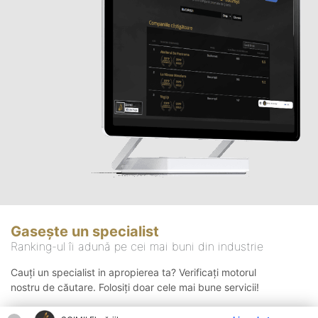
Gasește un specialist
Ranking-ul îi adună pe cei mai buni din industrie
Cauți un specialist in apropierea ta? Verificați motorul
nostru de căutare. Folosiți doar cele mai bune servicii!