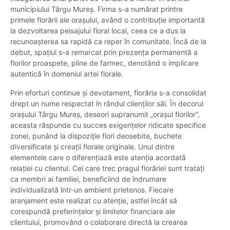
municipiului Târgu Mureș. Firma s-a numărat printre
primele florării ale orașului, având o contribuție importantă
la dezvoltarea peisajului floral local, ceea ce a dus la
recunoașterea sa rapidă ca reper în comunitate. Încă de la
debut, spațiul s-a remarcat prin prezența permanentă a
florilor proaspete, pline de farmec, denotând o implicare
autentică în domeniul artei florale.
Prin eforturi continue și devotament, florăria s-a consolidat
drept un nume respectat în rândul clienților săi. În decorul
orașului Târgu Mureș, deseori supranumit „orașul florilor”,
aceasta răspunde cu succes exigențelor ridicate specifice
zonei, punând la dispoziție flori deosebite, buchete
diversificate și creații florale originale. Unul dintre
elementele care o diferențiază este atenția acordată
relației cu clientul. Cei care trec pragul florăriei sunt tratați
ca membri ai familiei, beneficiind de îndrumare
individualizată într-un ambient prietenos. Fiecare
aranjament este realizat cu atenție, astfel încât să
corespundă preferințelor și limitelor financiare ale
clientului, promovând o colaborare directă la crearea