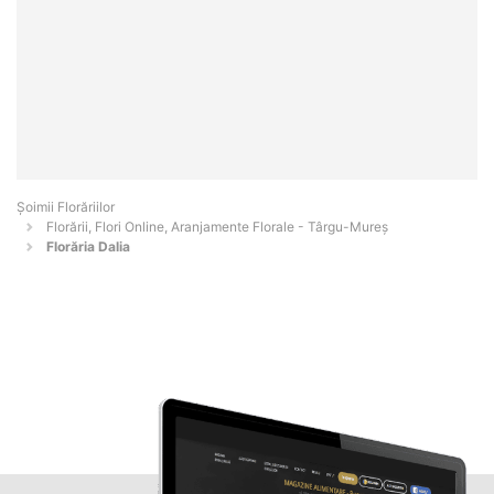
Șoimii Florăriilor
Florării, Flori Online, Aranjamente Florale - Târgu-Mureş
Florăria Dalia