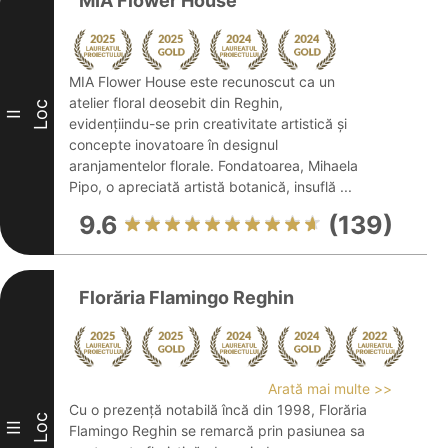
MIA Flower House
MIA Flower House este recunoscut ca un
atelier floral deosebit din Reghin,
Loc
II
evidențiindu-se prin creativitate artistică și
concepte inovatoare în designul
aranjamentelor florale. Fondatoarea, Mihaela
Pipo, o apreciată artistă botanică, insuflă ...
9.6
(139)
Florăria Flamingo Reghin
Arată mai multe >>
Cu o prezență notabilă încă din 1998, Florăria
Loc
III
Flamingo Reghin se remarcă prin pasiunea sa