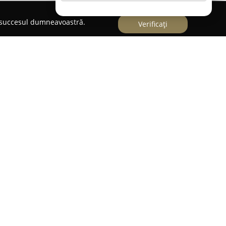
e succesul dumneavoastră.
Verificați
te recunoscută ca un punct de referință pentru
i florale în această localitate. Această florărie
fiecărui eveniment într-o experiență memorabilă,
tate de aranjamente ce au rolul de a exprima
. Gama de produse variază de la gesturi
 trandafiri rafinați, până la buchete opulente
sărbătoare importante din viață.
iecărui detaliu și menținerea unei prospețimi
artistică realizează aranjamente distincte,