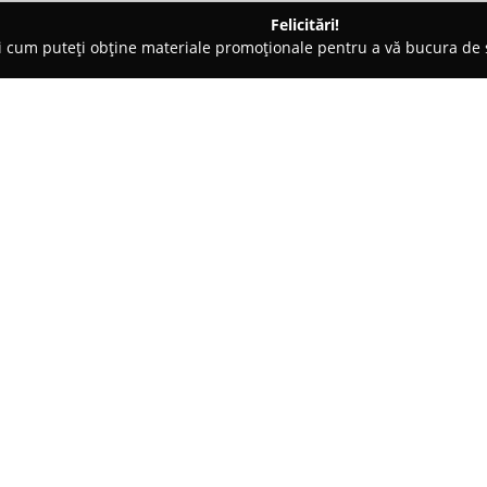
Felicitări!
ți cum puteți obține materiale promoționale pentru a vă bucura d
nte Florale - Reghin
Floraria BeaDeny
Despre companie:
Floraria BeaDeny
din Reghin es
frumusețea și sensibilitatea arte
pune accent pe transformarea 
punând la dispoziție o diversi
Arată mai multe >>
numeroase sentimente și trăiri
simbolice prin intermediul unor
potrivite pentru momentele de 
Prin atenție deosebită asupra f
ireproșabile a florilor, echipa 