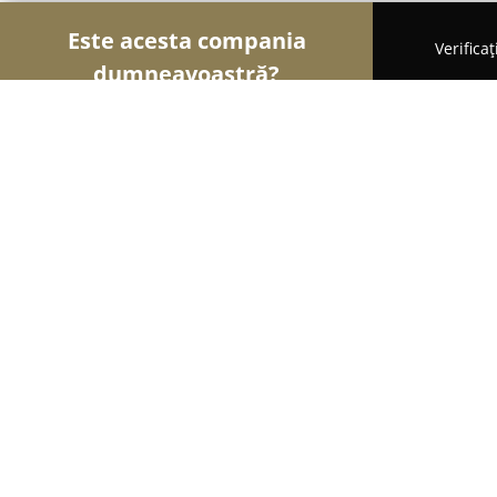
Este acesta compania
Verifica
dumneavoastră?
Șoimii Florăriilor
Florării, Flori Online, Aranjame
Floraria BeaDeny
9.9
(63)
Reghin, Strada Sarii
Afișează numărul de telefon