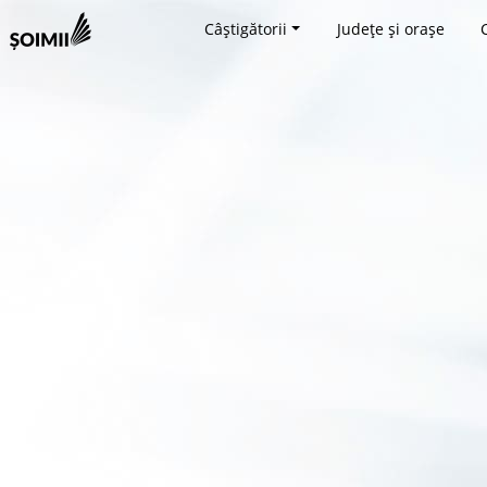
Câștigătorii
Județe și orașe