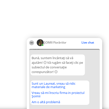
ȘOIMII Florăriilor
Live chat
15:14
Bună, suntem încântați să vă
ajutăm! 🙂 Vă rugăm să faceți clic pe
subiectul de conversație
corespunzător! 🙂
Sunt un Laureat, vreau să ridic
materiale de marketing
Vreau să-mi înscriu firma in proiectul
Șoimii
Am o altă problemă