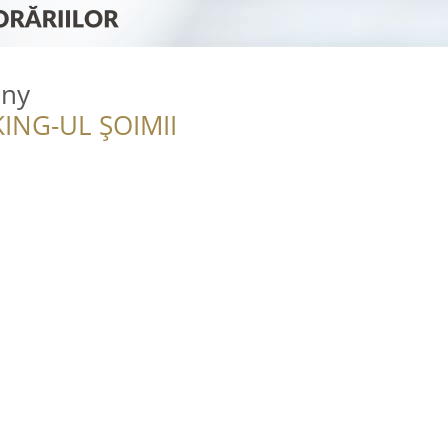
eny
ING-UL ȘOIMII