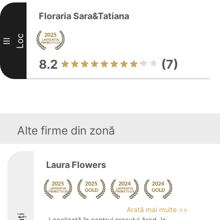
Floraria Sara&Tatiana
Loc
III
8.2
(7)
Alte firme din zonă
Laura Flowers
Arată mai multe >>
Localizată în centrul orașului Arad, la