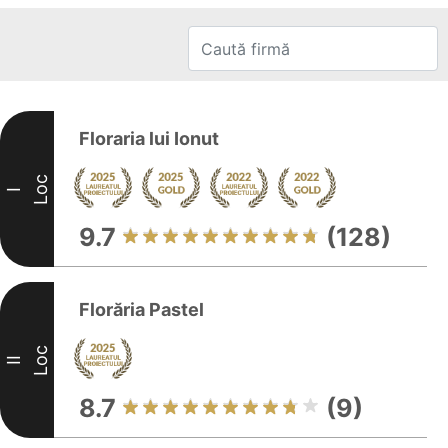
Floraria lui Ionut
Loc
I
9.7
(128)
Florăria Pastel
Loc
II
8.7
(9)