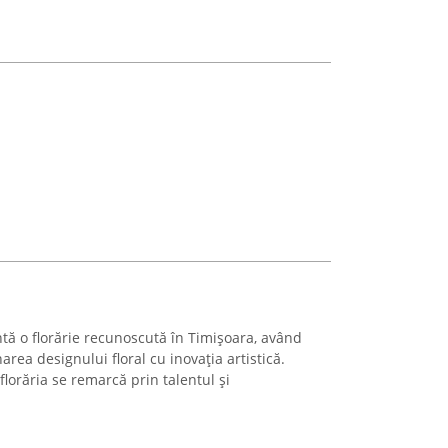
tă o florărie recunoscută în Timișoara, având
rea designului floral cu inovația artistică.
 florăria se remarcă prin talentul și