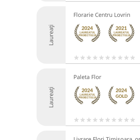
Florarie Centru Lovrin
Laureați
Paleta Flor
Laureați
Livrare Flori Timisoara, 