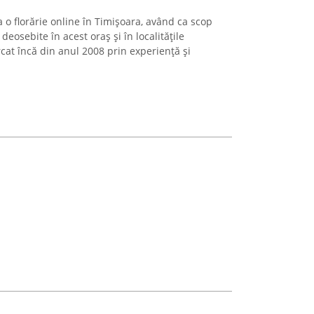
o florărie online în Timișoara, având ca scop
deosebite în acest oraș și în localitățile
at încă din anul 2008 prin experiență și