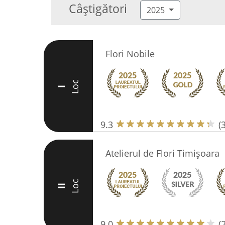
Câștigători
2025
Flori Nobile
Loc
I
9.3
(
Atelierul de Flori Timişoara
Loc
II
9.0
(