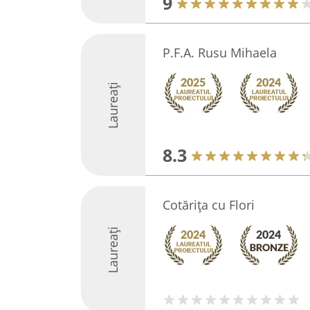
9
P.F.A. Rusu Mihaela
Laureați
8.3
Cotărița cu Flori
Laureați