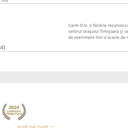
Carm D'or, o florărie recunoscut
centrul orașului Timișoara și s
de eveniment într-o ocazie de ne
84)
Arată mai multe >>