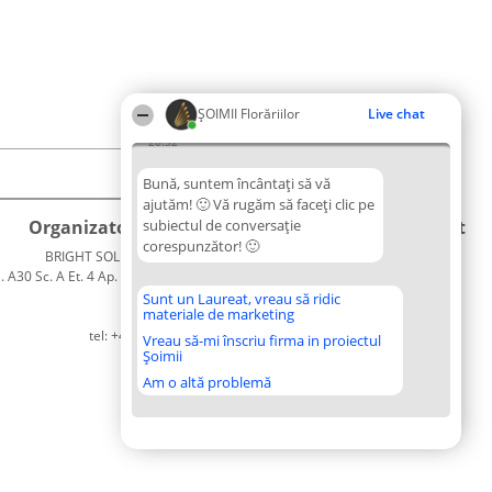
ȘOIMII Florăriilor
Live chat
20:32
Bună, suntem încântați să vă
ajutăm! 🙂 Vă rugăm să faceți clic pe
Organizator Ranking
subiectul de conversație
Plebiscyt
Contact
corespunzător! 🙂
BRIGHT SOLUTIONS BR SRL
Câștigătorii
Contact
. A30 Sc. A Et. 4 Ap. 13 Cod 061952
Lista
București
Tuturor
Sunt un Laureat, vreau să ridic
materiale de marketing
CUI 36737675
Laureaților
tel: +40 770 990 492
Reguli
Vreau să-mi înscriu firma in proiectul
Șoimii
Statut
Politica de
Am o altă problemă
confidențialitate