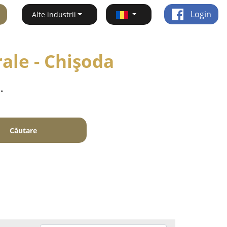
Login
Alte industrii
rale - Chişoda
.
Căutare