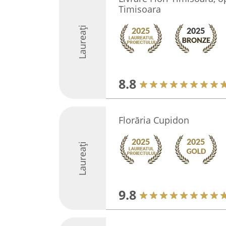
Timisoara
Laureați
8.8
Florăria Cupidon
Laureați
9.8