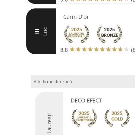
Carm D'or
Loc
III
8.8
(
Alte firme din zonă
DECO EFECT
Laureați