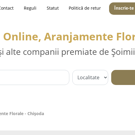
Contact
Reguli
Statut
Politică de retur
Înscrie-te
ri Online, Aranjamente Flo
și alte companii premiate de Șoimii
ente Florale - Chişoda