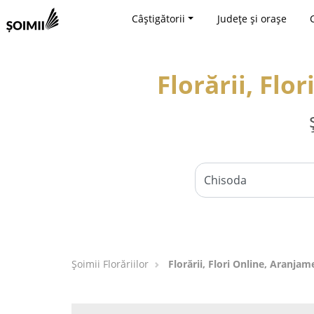
Câștigătorii
Județe și orașe
Florării, Flo
Șoimii Florăriilor
Florării, Flori Online, Aranjam