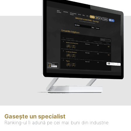
Gasește un specialist
Ranking-ul îi adună pe cei mai buni din industrie