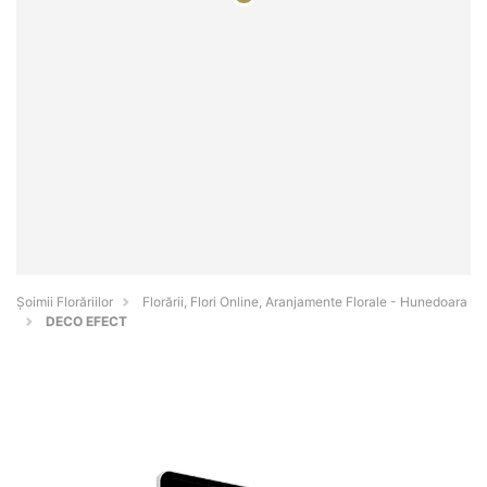
Șoimii Florăriilor
Florării, Flori Online, Aranjamente Florale - Hunedoara
DECO EFECT