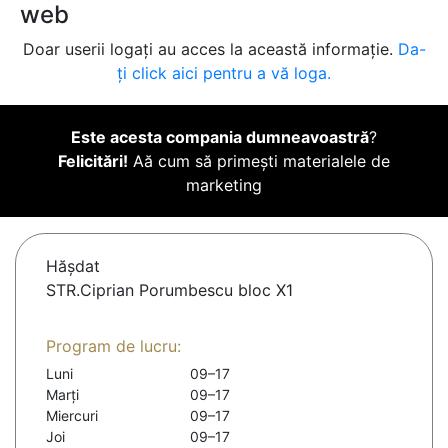
web
Doar userii logați au acces la această informație.
Da-
ți click aici pentru a vă loga.
Este acesta compania dumneavoastră
?
Felicitări!
Aă cum să primești materialele de
marketing
Hăşdat
STR.Ciprian Porumbescu bloc X1
Program de lucru:
Luni
09–17
Marți
09–17
Miercuri
09–17
Joi
09–17