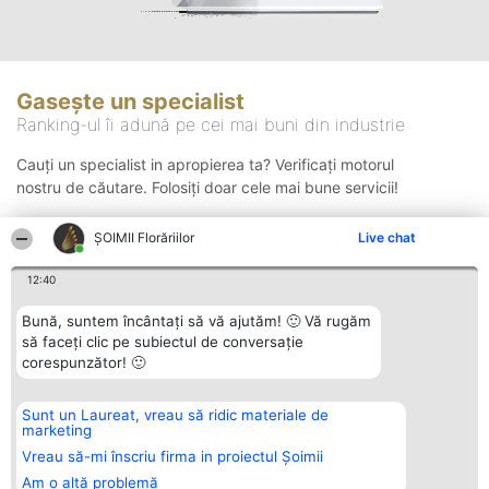
Gasește un specialist
Ranking-ul îi adună pe cei mai buni din industrie
Cauți un specialist in apropierea ta? Verificați motorul
nostru de căutare. Folosiți doar cele mai bune servicii!
ȘOIMII Florăriilor
Live chat
Căutare
12:40
Bună, suntem încântați să vă ajutăm! 🙂 Vă rugăm
să faceți clic pe subiectul de conversație
corespunzător! 🙂
Sunt un Laureat, vreau să ridic materiale de
Organizator Ranking
Plebiscyt
Contact
marketing
BRIGHT SOLUTIONS BR SRL
Câștigătorii
Contact
Aleea Timisul De Sus 2 Bl. A30
Lista Tuturor
Vreau să-mi înscriu firma in proiectul Șoimii
Sc. A Et. 4 Ap. 13 Cod 061952
Laureaților
Am o altă problemă
București
Reguli