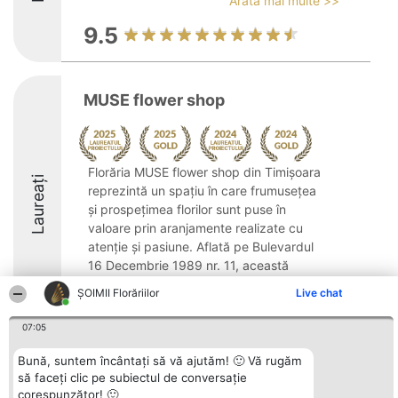
Arată mai multe >>
9.5
MUSE flower shop
Florăria MUSE flower shop din Timișoara
Laureați
reprezintă un spațiu în care frumusețea
și prospețimea florilor sunt puse în
valoare prin aranjamente realizate cu
atenție și pasiune. Aflată pe Bulevardul
16 Decembrie 1989 nr. 11, această
florărie se ...
ȘOIMII Florăriilor
Live chat
9.5
07:05
Bună, suntem încântați să vă ajutăm! 🙂 Vă rugăm
să faceți clic pe subiectul de conversație
Organizator Ranking
Plebiscyt
Contact
BRIGHT SOLUTIONS BR SRL
corespunzător! 🙂
Câștigătorii
Contact