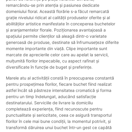
remarcându-se prin atenția și pasiunea dedicate
domeniului floral. Această florărie s-a făcut remarcată
grație nivelului ridicat al calității produselor oferite și al
abilităților artistice manifestate în conceperea buchetelor
și aranjamentelor florale. Poziționarea avantajoasă a
spațiului permite clienților să aleagă dintr-o varietate
generoasă de produse, destinate să înfrumusețeze diferite
momente importante din viață. Clipe importante sunt
marcate de aprecierile celor care au apelat la servicii,
mulțumită florilor impecabile, cu aspect rafinat și
diversificate în funcție de buget și preferințe.
Marele atu al activității constă în preocuparea constantă
pentru prospețimea florilor, fiecare buchet fiind realizat
astfel încât să păstreze intensitatea cromatică și forma
pentru un timp îndelungat, aducând satisfacție
destinatarului. Serviciile de livrare la domiciliu
completează experiența, fiind recunoscute pentru
punctualitate și seriozitate, ceea ce asigură transportul
florilor în cele mai bune condiții, la momentul potrivit, și
transformă dăruirea unui buchet într-un gest ce capătă