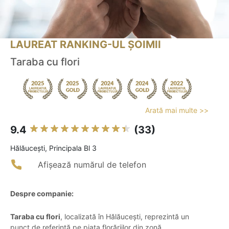
LAUREAT RANKING-UL ȘOIMII
Taraba cu flori
Arată mai multe >>
9.4
(33)
Hălăuceşti, Principala Bl 3
Afișează numărul de telefon
Despre companie:
Taraba cu flori
, localizată în Hălăucești, reprezintă un
punct de referință pe piața florăriilor din zonă,