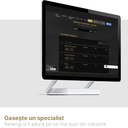
Gasește un specialist
Ranking-ul îi adună pe cei mai buni din industrie