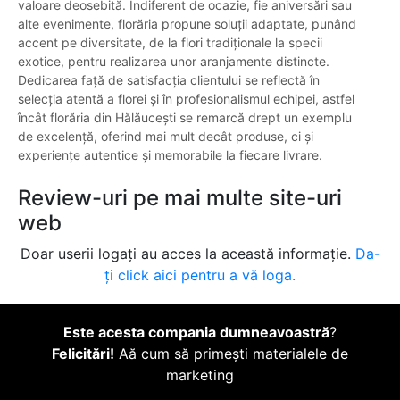
valoare deosebită. Indiferent de ocazie, fie aniversări sau
alte evenimente, florăria propune soluții adaptate, punând
accent pe diversitate, de la flori tradiționale la specii
exotice, pentru realizarea unor aranjamente distincte.
Dedicarea față de satisfacția clientului se reflectă în
selecția atentă a florei și în profesionalismul echipei, astfel
încât florăria din Hălăucești se remarcă drept un exemplu
de excelență, oferind mai mult decât produse, ci și
experiențe autentice și memorabile la fiecare livrare.
Review-uri pe mai multe site-uri
web
Doar userii logați au acces la această informație.
Da-
ți click aici pentru a vă loga.
Este acesta compania dumneavoastră
?
Felicitări!
Aă cum să primești materialele de
marketing