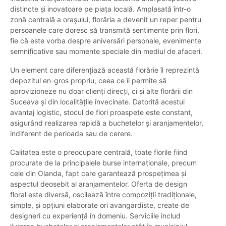
distincte și inovatoare pe piața locală. Amplasată într-o
zonă centrală a orașului, florăria a devenit un reper pentru
persoanele care doresc să transmită sentimente prin flori,
fie că este vorba despre aniversări personale, evenimente
semnificative sau momente speciale din mediul de afaceri.
Un element care diferențiază această florărie îl reprezintă
depozitul en-gros propriu, ceea ce îi permite să
aprovizioneze nu doar clienți direcți, ci și alte florării din
Suceava și din localitățile învecinate. Datorită acestui
avantaj logistic, stocul de flori proaspete este constant,
asigurând realizarea rapidă a buchetelor și aranjamentelor,
indiferent de perioada sau de cerere.
Calitatea este o preocupare centrală, toate florile fiind
procurate de la principalele burse internaționale, precum
cele din Olanda, fapt care garantează prospețimea și
aspectul deosebit al aranjamentelor. Oferta de design
floral este diversă, oscilează între compoziții tradiționale,
simple, și opțiuni elaborate ori avangardiste, create de
designeri cu experiență în domeniu. Serviciile includ