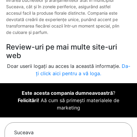
livrarea buchetelor și aranjamentelor atât în municipiul
Suceava, cât și în zonele periferice, asigurând astfel
accesul facil la produse florale distincte. Compania este
devotată creării de experiențe unice, punând accent pe
transformarea fiecărei ocazii într-un moment special, plin
de culoare și parfum.
Review-uri pe mai multe site-uri
web
Doar userii logați au acces la această informație.
Da-
ți click aici pentru a vă loga.
Este acesta compania dumneavoastră
?
Felicitări!
Aă cum să primești materialele de
marketing
Suceava