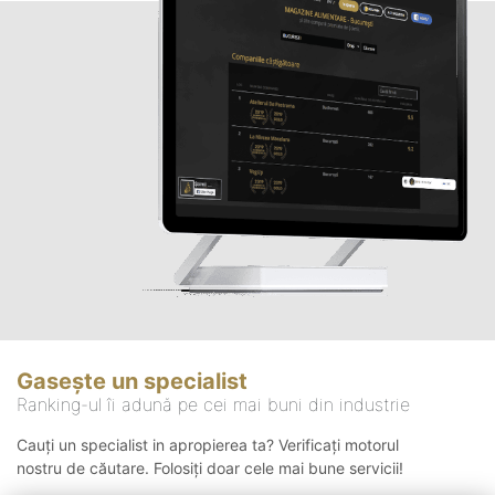
Gasește un specialist
Ranking-ul îi adună pe cei mai buni din industrie
Cauți un specialist in apropierea ta? Verificați motorul
nostru de căutare. Folosiți doar cele mai bune servicii!