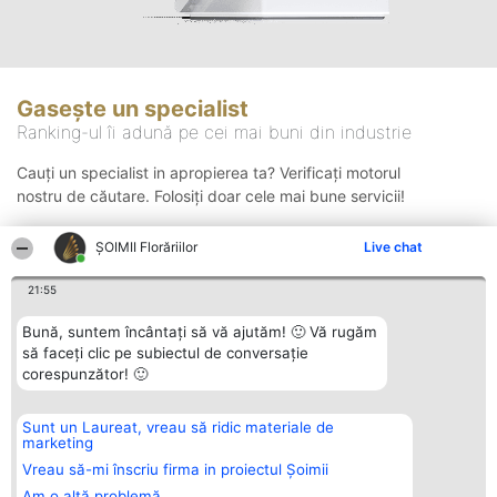
Gasește un specialist
Ranking-ul îi adună pe cei mai buni din industrie
Cauți un specialist in apropierea ta? Verificați motorul
nostru de căutare. Folosiți doar cele mai bune servicii!
ȘOIMII Florăriilor
Live chat
Căutare
21:55
Bună, suntem încântați să vă ajutăm! 🙂 Vă rugăm
să faceți clic pe subiectul de conversație
corespunzător! 🙂
Sunt un Laureat, vreau să ridic materiale de
Organizator Ranking
Plebiscyt
Contact
marketing
BRIGHT SOLUTIONS BR SRL
Câștigătorii
Contact
Aleea Timisul De Sus 2 Bl. A30
Lista Tuturor
Vreau să-mi înscriu firma in proiectul Șoimii
Sc. A Et. 4 Ap. 13 Cod 061952
Laureaților
Am o altă problemă
București
Reguli