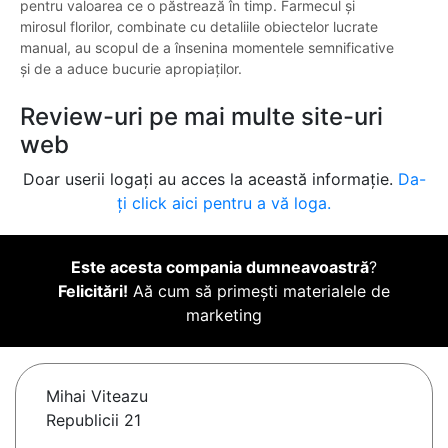
pentru valoarea ce o păstrează în timp. Farmecul și
mirosul florilor, combinate cu detaliile obiectelor lucrate
manual, au scopul de a însenina momentele semnificative
și de a aduce bucurie apropiaților.
Review-uri pe mai multe site-uri
web
Doar userii logați au acces la această informație.
Da-
ți click aici pentru a vă loga.
Este acesta compania dumneavoastră
?
Felicitări!
Aă cum să primești materialele de
marketing
Mihai Viteazu
Republicii 21