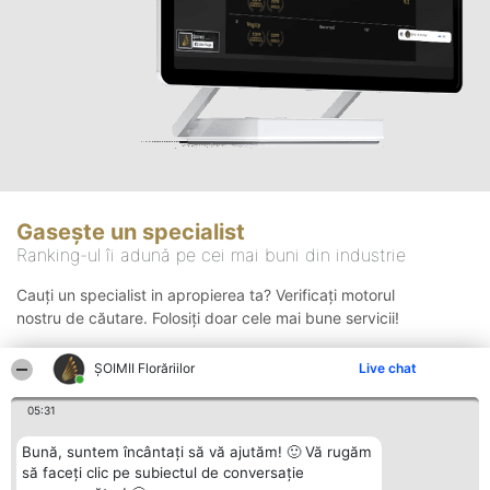
Gasește un specialist
Ranking-ul îi adună pe cei mai buni din industrie
Cauți un specialist in apropierea ta? Verificați motorul
nostru de căutare. Folosiți doar cele mai bune servicii!
ȘOIMII Florăriilor
Live chat
Căutare
05:31
Bună, suntem încântați să vă ajutăm! 🙂 Vă rugăm
să faceți clic pe subiectul de conversație