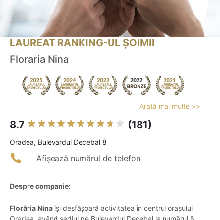
LAUREAT RANKING-UL ȘOIMII
Floraria Nina
Arată mai multe >>
8.7
(181)
Oradea, Bulevardul Decebal 8
Afișează numărul de telefon
Despre companie:
Florăria Nina
își desfășoară activitatea în centrul orașului
Oradea, având sediul pe Bulevardul Decebal la numărul 8,