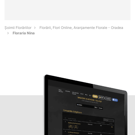
Șoimii Florăriilor
Florării, Flori Online, Aranjamente Florale - Oradea
Floraria Nina