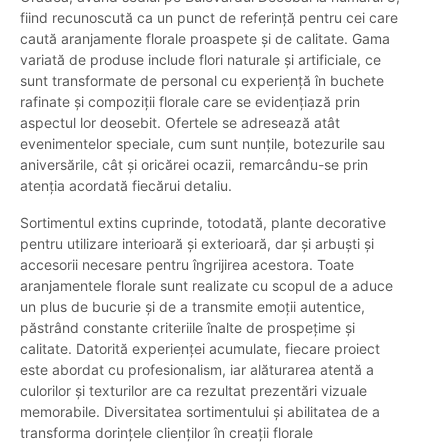
fiind recunoscută ca un punct de referință pentru cei care
caută aranjamente florale proaspete și de calitate. Gama
variată de produse include flori naturale și artificiale, ce
sunt transformate de personal cu experiență în buchete
rafinate și compoziții florale care se evidențiază prin
aspectul lor deosebit. Ofertele se adresează atât
evenimentelor speciale, cum sunt nunțile, botezurile sau
aniversările, cât și oricărei ocazii, remarcându-se prin
atenția acordată fiecărui detaliu.
Sortimentul extins cuprinde, totodată, plante decorative
pentru utilizare interioară și exterioară, dar și arbuști și
accesorii necesare pentru îngrijirea acestora. Toate
aranjamentele florale sunt realizate cu scopul de a aduce
un plus de bucurie și de a transmite emoții autentice,
păstrând constante criteriile înalte de prospețime și
calitate. Datorită experienței acumulate, fiecare proiect
este abordat cu profesionalism, iar alăturarea atentă a
culorilor și texturilor are ca rezultat prezentări vizuale
memorabile. Diversitatea sortimentului și abilitatea de a
transforma dorințele clienților în creații florale