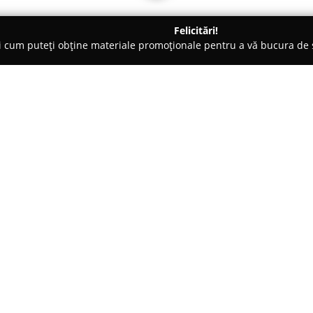
Felicitări!
ți cum puteți obține materiale promoționale pentru a vă bucura d
nte Florale - Chişoda
Atelierul de Flori Timişoara
Despre companie:
Atelierul de Flori Timișoara
rep
aprecierii frumosului, fiind rec
realizarea aranjamentelor flora
oferă o diversitate de servicii
Arată mai multe >>
personalizate pentru evenimente
aducând astfel prospețimea flor
concepute atât pentru ceremoni
uzuale, transformând fiecare bu