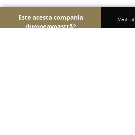
Este acesta compania
Verifica
dumneavoastră?
Șoimii Florăriilor
Florării, Flori Online, Aranjame
Atelierul de Flori Timişoara
9
(296)
Chişoda, Str. Arinului nr 14
Afișează numărul de telefon