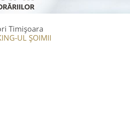
ori Timişoara
ING-UL ȘOIMII