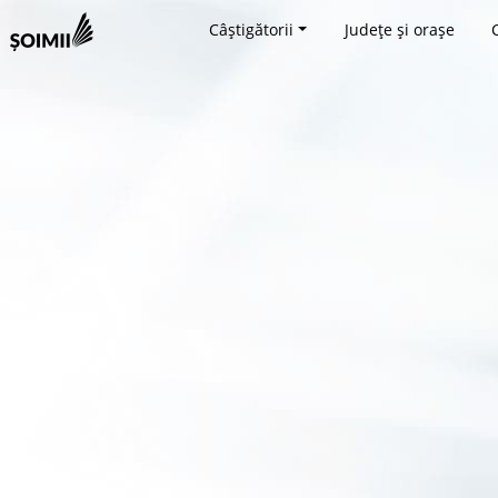
Câștigătorii
Județe și orașe