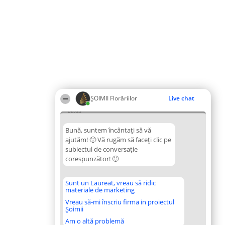
ȘOIMII Florăriilor
Live chat
08:03
Bună, suntem încântați să vă
ajutăm! 🙂 Vă rugăm să faceți clic pe
subiectul de conversație
corespunzător! 🙂
Sunt un Laureat, vreau să ridic
materiale de marketing
Vreau să-mi înscriu firma in proiectul
Șoimii
Am o altă problemă