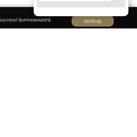
e succesul dumneavoastră.
Verificați
rezintă un spațiu dedicat artei florale și
unoscut pentru eleganță și creativitate în
le. Cu origini în pasiunea pentru plante, atelierul
 precum buchete originale, aranjamente
 speciale și opțiuni de livrare la domiciliu,
ilor direct către clienți. Aranjamentele sunt
i precum nunți și botezuri, cât și pentru ocazii
chet într-o expresie artistică aparte.