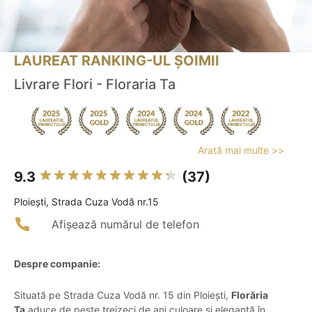
LAUREAT RANKING-UL ȘOIMII
Livrare Flori - Floraria Ta
Arată mai multe >>
9.3
(37)
Ploieşti, Strada Cuza Vodă nr.15
Afișează numărul de telefon
Despre companie:
Situată pe Strada Cuza Vodă nr. 15 din Ploiești,
Florăria
Ta
aduce de peste treizeci de ani culoare și eleganță în