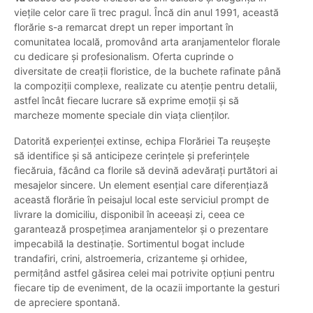
viețile celor care îi trec pragul. Încă din anul 1991, această
florărie s-a remarcat drept un reper important în
comunitatea locală, promovând arta aranjamentelor florale
cu dedicare și profesionalism. Oferta cuprinde o
diversitate de creații floristice, de la buchete rafinate până
la compoziții complexe, realizate cu atenție pentru detalii,
astfel încât fiecare lucrare să exprime emoții și să
marcheze momente speciale din viața clienților.
Datorită experienței extinse, echipa Florăriei Ta reușește
să identifice și să anticipeze cerințele și preferințele
fiecăruia, făcând ca florile să devină adevărați purtători ai
mesajelor sincere. Un element esențial care diferențiază
această florărie în peisajul local este serviciul prompt de
livrare la domiciliu, disponibil în aceeași zi, ceea ce
garantează prospețimea aranjamentelor și o prezentare
impecabilă la destinație. Sortimentul bogat include
trandafiri, crini, alstroemeria, crizanteme și orhidee,
permițând astfel găsirea celei mai potrivite opțiuni pentru
fiecare tip de eveniment, de la ocazii importante la gesturi
de apreciere spontană.