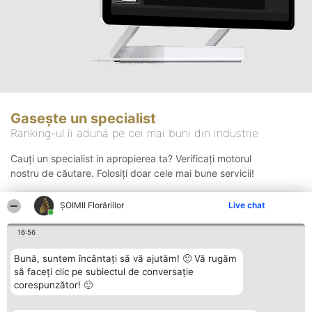
Gasește un specialist
Ranking-ul îi adună pe cei mai buni din industrie
Cauți un specialist in apropierea ta? Verificați motorul
nostru de căutare. Folosiți doar cele mai bune servicii!
ȘOIMII Florăriilor
Live chat
Căutare
16:56
Bună, suntem încântați să vă ajutăm! 🙂 Vă rugăm
să faceți clic pe subiectul de conversație
corespunzător! 🙂