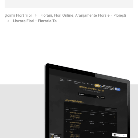
Șoimii Florăriilor
Florării, Flori Online, Aranjamente Florale - Ploieşti
Livrare Flori - Floraria Ta