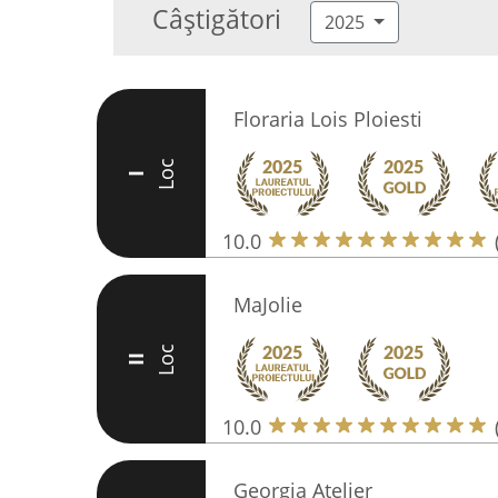
Câștigători
2025
Floraria Lois Ploiesti
Loc
I
10.0
MaJolie
Loc
II
10.0
Georgia Atelier