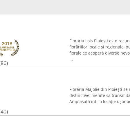
Floraria Lois Ploiești este rec
florăriilor locale și regionale
florale ce acoperă diverse nevoi
...
(86)
Florăria MaJolie din Ploiești s
distinctive, menite să transmit
Amplasată într-o locație ușor ac
(40)