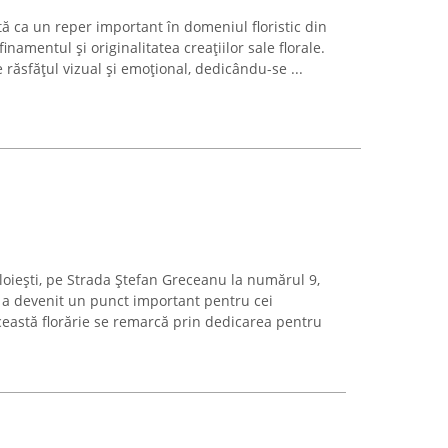
ă ca un reper important în domeniul floristic din
inamentul și originalitatea creațiilor sale florale.
 răsfățul vizual și emoțional, dedicându-se ...
Ploiești, pe Strada Ștefan Greceanu la numărul 9,
r a devenit un punct important pentru cei
 Această florărie se remarcă prin dedicarea pentru