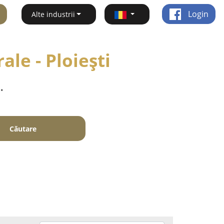
Login
Alte industrii
ale - Ploieşti
.
Căutare