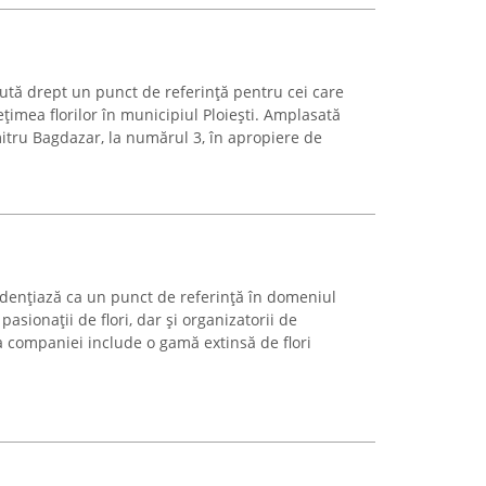
ută drept un punct de referință pentru cei care
imea florilor în municipiul Ploiești. Amplasată
itru Bagdazar, la numărul 3, în apropiere de
evidențiază ca un punct de referință în domeniul
pasionații de flori, dar și organizatorii de
 companiei include o gamă extinsă de flori