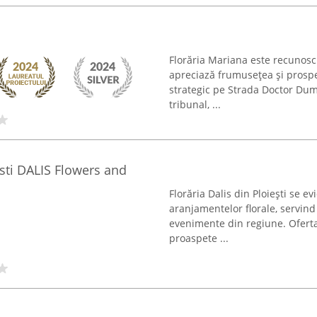
Florăria Mariana este recunosc
apreciază frumusețea și prospeț
strategic pe Strada Doctor Dum
tribunal, ...
esti DALIS Flowers and
Florăria Dalis din Ploiești se 
aranjamentelor florale, servind 
evenimente din regiune. Oferta
proaspete ...