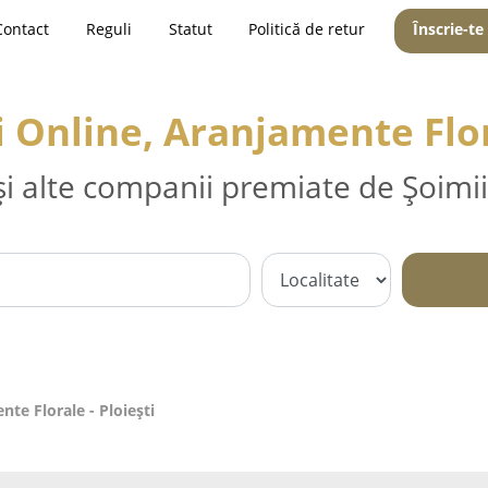
Contact
Reguli
Statut
Politică de retur
Înscrie-te
ri Online, Aranjamente Flor
și alte companii premiate de Șoimii
nte Florale - Ploieşti