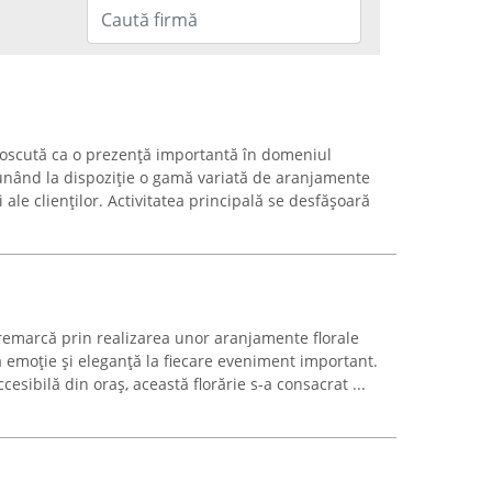
unoscută ca o prezență importantă în domeniul
, punând la dispoziție o gamă variată de aranjamente
 ale clienților. Activitatea principală se desfășoară
e remarcă prin realizarea unor aranjamente florale
ă emoție și eleganță la fiecare eveniment important.
cesibilă din oraș, această florărie s-a consacrat ...