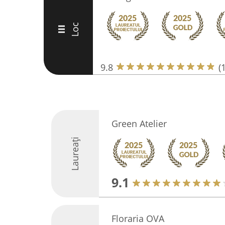
Loc
III
9.8
(
Green Atelier
Laureați
9.1
Floraria OVA