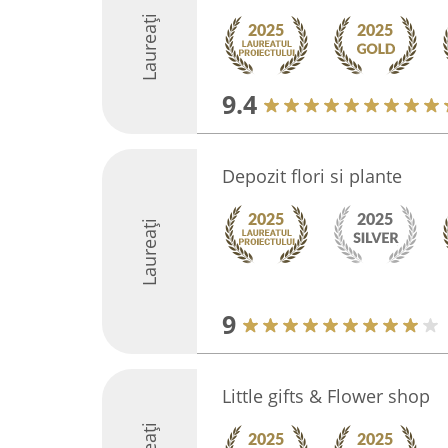
Laureați
9.4
Depozit flori si plante
Laureați
9
Little gifts & Flower shop