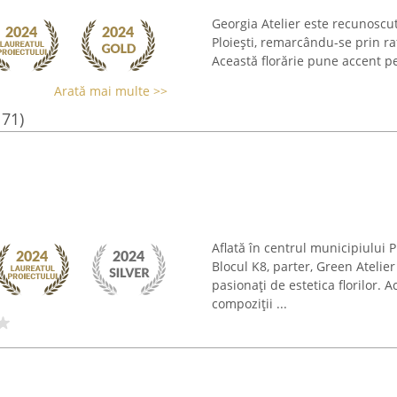
Georgia Atelier este recunoscut
Ploiești, remarcându-se prin raf
Această florărie pune accent pe
Arată mai multe >>
171)
Aflată în centrul municipiului 
Blocul K8, parter, Green Atelie
pasionați de estetica florilor.
compoziții ...