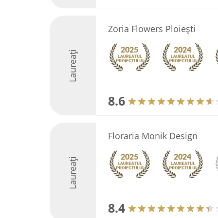
Zoria Flowers Ploiești
Laureați
8.6
Floraria Monik Design
Laureați
8.4