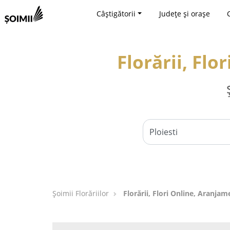
Câștigătorii
Județe și orașe
Florării, Flo
Șoimii Florăriilor
Florării, Flori Online, Aranjame