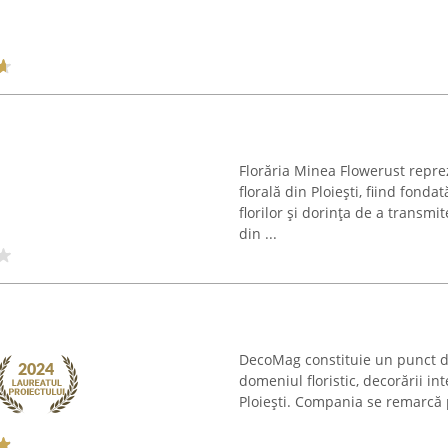
Florăria Minea Flowerust repre
florală din Ploiești, fiind fond
florilor și dorința de a transmi
din ...
DecoMag constituie un punct de 
domeniul floristic, decorării in
Ploiești. Compania se remarcă pr