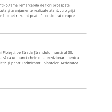
ntr-o gamă remarcabilă de flori proaspete,
ute și aranjamente realizate atent, cu o grijă
re buchet rezultat poate fi considerat o expresie
ui Ploiești, pe Strada Ștrandului numărul 30,
nează ca un punct cheie de aprovizionare pentru
istic și pentru admiratorii plantelor. Activitatea