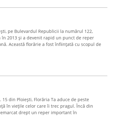
ești, pe Bulevardul Republicii la numărul 122,
ă în 2013 și a devenit rapid un punct de reper
onă. Această florărie a fost înființată cu scopul de
 15 din Ploiești, Florăria Ta aduce de peste
ță în viețile celor care îi trec pragul. Încă din
 remarcat drept un reper important în