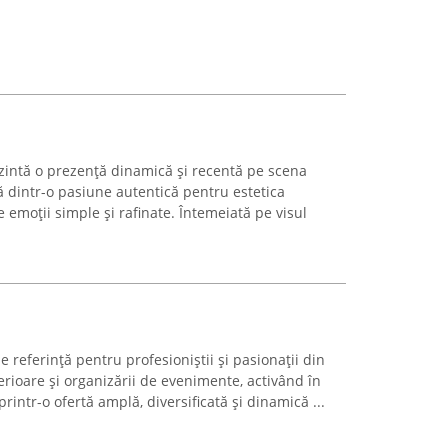
zintă o prezență dinamică și recentă pe scena
ată dintr-o pasiune autentică pentru estetica
te emoții simple și rafinate. Întemeiată pe visul
referință pentru profesioniștii și pasionații din
terioare și organizării de evenimente, activând în
intr-o ofertă amplă, diversificată și dinamică ...