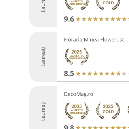
Laureați
9.6
Florăria Minea Flowerust
Laureați
8.5
DecoMag.ro
Laureați
9.8