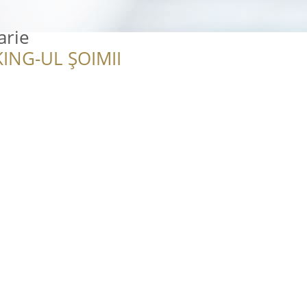
arie
ING-UL ȘOIMII