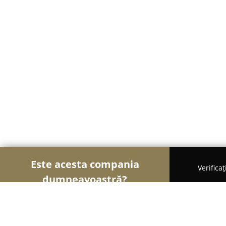
Este acesta compania
Verifica
dumneavoastră?
Șoimii Florăriilor
Florării, Flori Online, Aranjamen