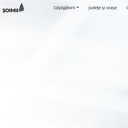
Câștigătorii
Județe și orașe