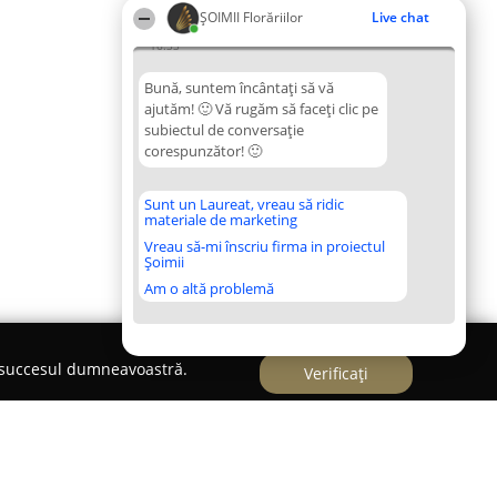
ȘOIMII Florăriilor
Live chat
16:33
Bună, suntem încântați să vă
ajutăm! 🙂 Vă rugăm să faceți clic pe
subiectul de conversație
corespunzător! 🙂
Sunt un Laureat, vreau să ridic
materiale de marketing
Vreau să-mi înscriu firma in proiectul
Șoimii
Am o altă problemă
e succesul dumneavoastră.
Verificați