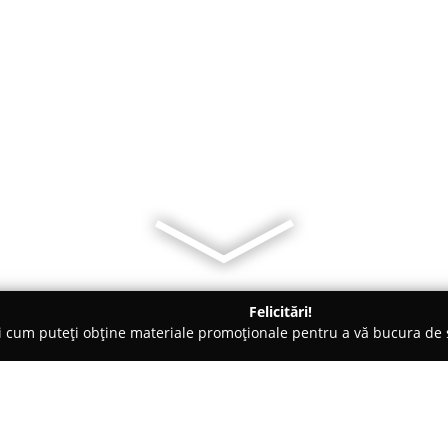
Felicitări!
ți cum puteți obține materiale promoționale pentru a vă bucura d
te Florale - Ploieşti
FLORIDAN-florarie