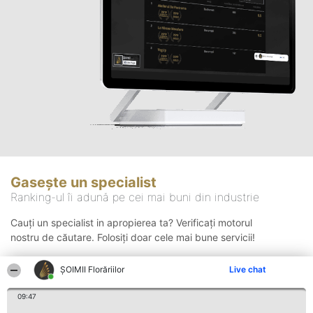
Gasește un specialist
Ranking-ul îi adună pe cei mai buni din industrie
Cauți un specialist in apropierea ta? Verificați motorul
nostru de căutare. Folosiți doar cele mai bune servicii!
ȘOIMII Florăriilor
Live chat
Căutare
09:47