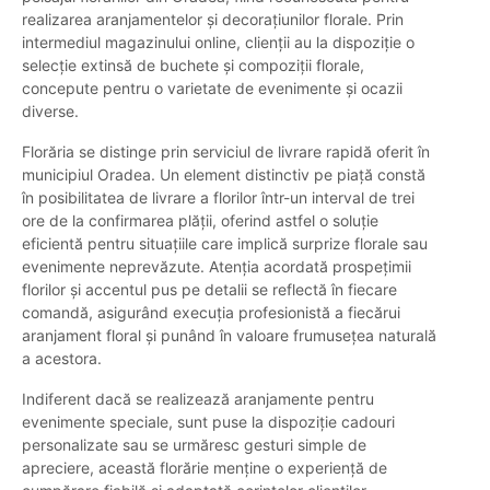
realizarea aranjamentelor și decorațiunilor florale. Prin
intermediul magazinului online, clienții au la dispoziție o
selecție extinsă de buchete şi compoziții florale,
concepute pentru o varietate de evenimente şi ocazii
diverse.
Florăria se distinge prin serviciul de livrare rapidă oferit în
municipiul Oradea. Un element distinctiv pe piață constă
în posibilitatea de livrare a florilor într-un interval de trei
ore de la confirmarea plății, oferind astfel o soluție
eficientă pentru situațiile care implică surprize florale sau
evenimente neprevăzute. Atenţia acordată prospeţimii
florilor şi accentul pus pe detalii se reflectă în fiecare
comandă, asigurând execuția profesionistă a fiecărui
aranjament floral şi punând în valoare frumuseţea naturală
a acestora.
Indiferent dacă se realizează aranjamente pentru
evenimente speciale, sunt puse la dispoziţie cadouri
personalizate sau se urmăresc gesturi simple de
apreciere, această florărie menţine o experienţă de