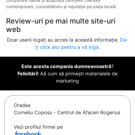
cumpărare fiabilă şi adaptată cerinţelor clienţilor
contemporani, consolidându-şi reputaţia pe piaţa locală.
Review-uri pe mai multe site-uri
web
Doar userii logați au acces la această informație.
Da-
ți click aici pentru a vă loga.
Este acesta compania dumneavoastră
?
Felicitări!
Aă cum să primești materialele de
marketing
Oradea
Corneliu Coposu - Centrul de Afaceri Rogerius
Vezi profilul firmei pe