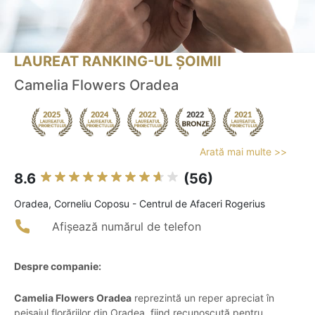
LAUREAT RANKING-UL ȘOIMII
Camelia Flowers Oradea
Arată mai multe >>
8.6
(56)
Oradea, Corneliu Coposu - Centrul de Afaceri Rogerius
Afișează numărul de telefon
Despre companie:
Camelia Flowers Oradea
reprezintă un reper apreciat în
peisajul florăriilor din Oradea, fiind recunoscută pentru