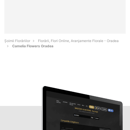
Șoimii Florăriilor
Florării, Flori Online, Aranjamente Florale - Oradea
Camelia Flowers Oradea