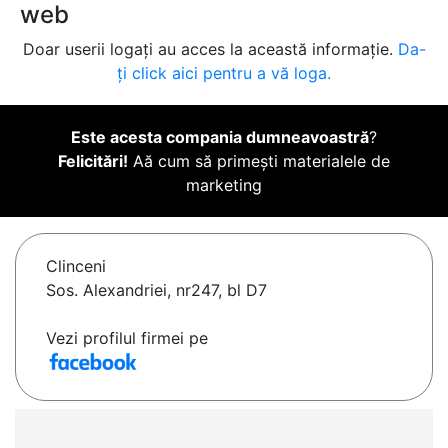
web
Doar userii logați au acces la această informație.
Da-
ți click aici pentru a vă loga.
Este acesta compania dumneavoastră
?
Felicitări!
Aă cum să primești materialele de
marketing
Clinceni
Sos. Alexandriei, nr247, bl D7
Vezi profilul firmei pe