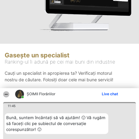
Gasește un specialist
Ranking-ul îi adună pe cei mai buni din industrie
Cauți un specialist in apropierea ta? Verificați motorul
nostru de căutare. Folosiți doar cele mai bune servicii!
ȘOIMII Florăriilor
Live chat
Căutare
11:45
Bună, suntem încântați să vă ajutăm! 🙂 Vă rugăm
să faceți clic pe subiectul de conversație
corespunzător! 🙂