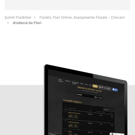
Șoimii Florăriilor
Florării, Flori Online, Aranjamente Florale - Clinceni
Atelierul de Flori