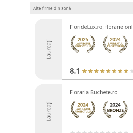
Alte firme din zonă
FlorideLux.ro, florarie on
Laureați
8.1
Floraria Buchete.ro
Laureați