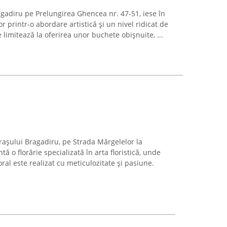
ragadiru pe Prelungirea Ghencea nr. 47-51, iese în
r printr-o abordare artistică și un nivel ridicat de
 limitează la oferirea unor buchete obișnuite, ...
rașului Bragadiru, pe Strada Mărgelelor la
tă o florărie specializată în arta floristică, unde
ral este realizat cu meticulozitate și pasiune.