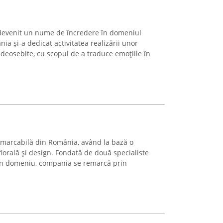
 devenit un nume de încredere în domeniul
nia și-a dedicat activitatea realizării unor
deosebite, cu scopul de a traduce emoțiile în
 remarcabilă din România, având la bază o
lorală și design. Fondată de două specialiste
 în domeniu, compania se remarcă prin