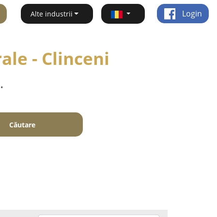
Login
Alte industrii
ale - Clinceni
.
Căutare