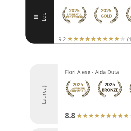
Loc
III
9.2
(
Flori Alese - Aida Duta
Laureați
8.8