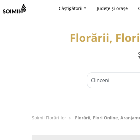
Câștigătorii
Județe și orașe
Florării, Flo
Șoimii Florăriilor
Florării, Flori Online, Aranjam