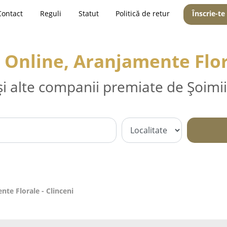
Contact
Reguli
Statut
Politică de retur
Înscrie-te
ri Online, Aranjamente Flor
și alte companii premiate de Șoimii
ente Florale - Clinceni