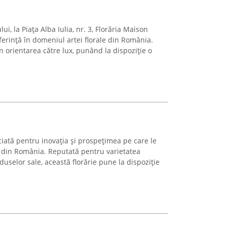
ui, la Piața Alba Iulia, nr. 3, Florăria Maison
erință în domeniul artei florale din România.
n orientarea către lux, punând la dispoziție o
ciată pentru inovația și prospețimea pe care le
e din România. Reputată pentru varietatea
duselor sale, această florărie pune la dispoziție