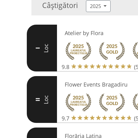
Câștigători
2025
Atelier by Flora
Loc
I
9.8
(
Flower Events Bragadiru
Loc
II
9.7
(
Florăria Latina