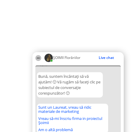
ȘOIMII Florăriilor
Live chat
15:17
Bună, suntem încântați să vă
ajutăm! 🙂 Vă rugăm să faceți clic pe
subiectul de conversație
corespunzător! 🙂
Sunt un Laureat, vreau să ridic
materiale de marketing
Vreau să-mi înscriu firma in proiectul
Șoimii
Am o altă problemă