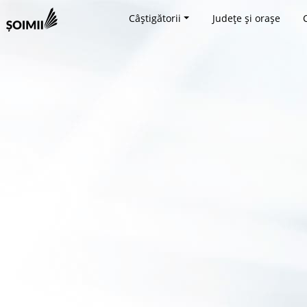
Câștigătorii
Județe și orașe