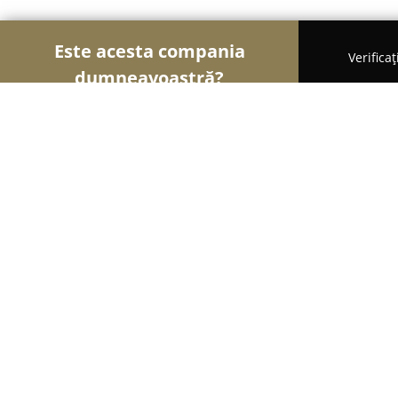
Este acesta compania
Verifica
dumneavoastră?
Șoimii Florăriilor
Florării, Flori Online, Aranjame
Flori in Timisoara.eu
9.5
(290)
Timişoara, Piata Victoriei Nr.7
Afișează numărul de telefon