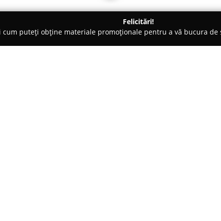
Felicitări!
ți cum puteți obține materiale promoționale pentru a vă bucura d
nte Florale - Timişoara
Flori in Timisoara.eu
Despre companie:
Aflată în centrul Timișoarei, la 
un plus de prospețime și elegan
Cu o experiență semnificativă î
bogată de buchete rafinate și a
Arată mai multe >>
atât buchetele cu trandafiri, c
create special pentru diverse oc
detalii și cu pasiunea pentru fl
Un element distinctiv al florări