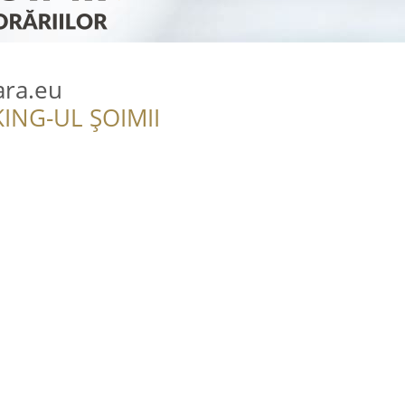
ara.eu
ING-UL ȘOIMII