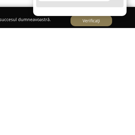
e succesul dumneavoastră.
Verificați
adresa Piața Victoriei Nr. 7, această florărie aduce
ță atât în locuințe, cât și la evenimente speciale.
n domeniul artei florale, propune o colecție
ranjamente florale cu design aparte. Se disting
ât și coșurile ornamentale și aranjamentele florale
azii, toate realizate cu o atenție deosebită la
ori de cea mai bună calitate.
ei
Flori în Timișoara
este serviciul de livrare la