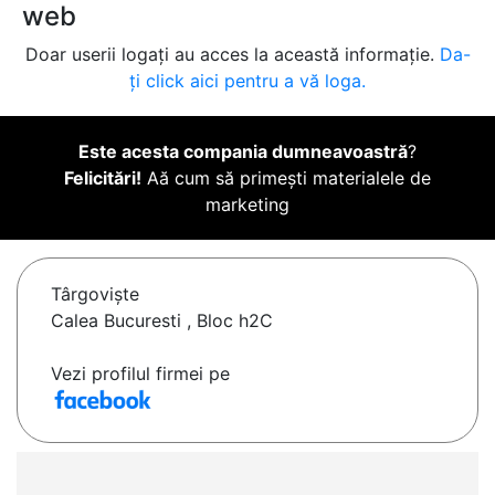
web
Doar userii logați au acces la această informație.
Da-
ți click aici pentru a vă loga.
Este acesta compania dumneavoastră
?
Felicitări!
Aă cum să primești materialele de
marketing
Târgovişte
Calea Bucuresti , Bloc h2C
Vezi profilul firmei pe