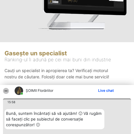
Gasește un specialist
Ranking-ul îi adună pe cei mai buni din industrie
Cauți un specialist in apropierea ta? Verificați motorul
nostru de căutare. Folosiți doar cele mai bune servicii!
ȘOIMII Florăriilor
Live chat
Căutare
15:58
Bună, suntem încântați să vă ajutăm! 🙂 Vă rugăm
să faceți clic pe subiectul de conversație
corespunzător! 🙂