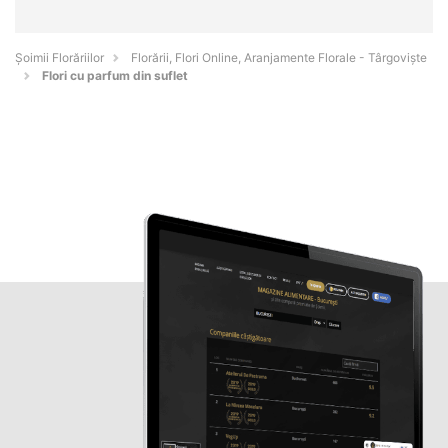
Șoimii Florăriilor
Florării, Flori Online, Aranjamente Florale - Târgovişte
Flori cu parfum din suflet