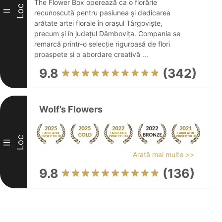
The Flower Box operează ca o florărie
Loc
II
recunoscută pentru pasiunea și dedicarea
arătate artei florale în orașul Târgoviște,
precum și în județul Dâmbovița. Compania se
remarcă printr-o selecție riguroasă de flori
proaspete și o abordare creativă ...
9.8
(342)
Wolf’s Flowers
Loc
III
Arată mai multe >>
9.8
(136)