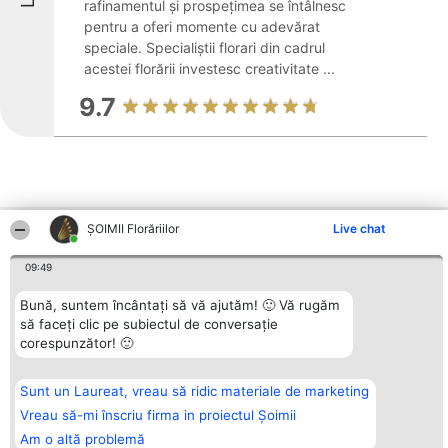
rafinamentul și prospețimea se întâlnesc
pentru a oferi momente cu adevărat
speciale. Specialiștii florari din cadrul
acestei florării investesc creativitate ...
9.7
ȘOIMII Florăriilor
Live chat
Alte firme din zonă
09:49
Bună, suntem încântați să vă ajutăm! 🙂 Vă rugăm
Organizator Ranking
Plebiscyt
Contact
să faceți clic pe subiectul de conversație
BRIGHT SOLUTIONS BR SRL
Câștigătorii
Contact
Aleea Timisul De Sus 2 Bl. A30
Lista Tuturor
corespunzător! 🙂
Sc. A Et. 4 Ap. 13 Cod 061952
Laureaților
București
Reguli
CUI 36737675
Statut
Sunt un Laureat, vreau să ridic materiale de marketing
tel: +40 770 990 492
Politica de
Vreau să-mi înscriu firma in proiectul Șoimii
confidențialitate
Am o altă problemă