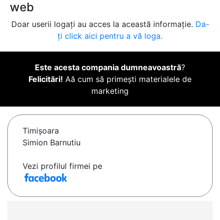
web
Doar userii logați au acces la această informație.
Da-
ți click aici pentru a vă loga.
Este acesta compania dumneavoastră
?
Felicitări!
Aă cum să primești materialele de
marketing
Timişoara
Simion Barnutiu
Vezi profilul firmei pe