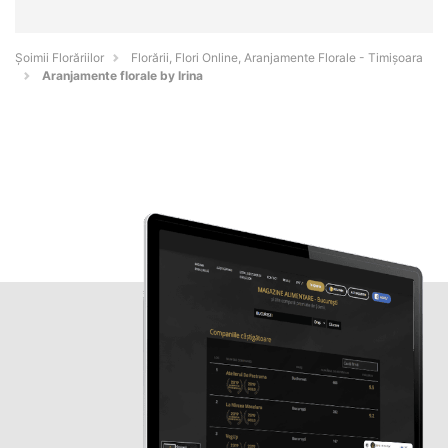
Șoimii Florăriilor
Florării, Flori Online, Aranjamente Florale - Timişoara
Aranjamente florale by Irina