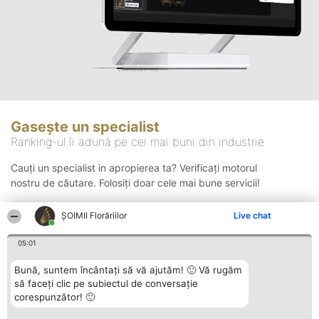
Gasește un specialist
Ranking-ul îi adună pe cei mai buni din industrie
Cauți un specialist in apropierea ta? Verificați motorul
nostru de căutare. Folosiți doar cele mai bune servicii!
ȘOIMII Florăriilor
Live chat
Căutare
05:01
Bună, suntem încântați să vă ajutăm! 🙂 Vă rugăm
să faceți clic pe subiectul de conversație
corespunzător! 🙂