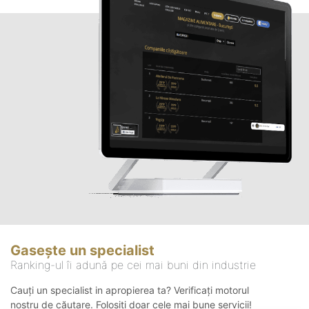
Gasește un specialist
Ranking-ul îi adună pe cei mai buni din industrie
Cauți un specialist in apropierea ta? Verificați motorul
nostru de căutare. Folosiți doar cele mai bune servicii!