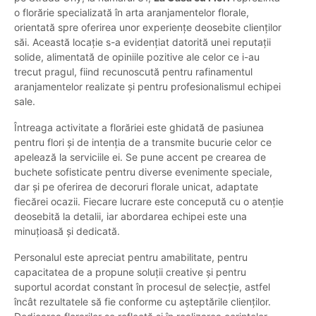
o florărie specializată în arta aranjamentelor florale,
orientată spre oferirea unor experiențe deosebite clienților
săi. Această locație s-a evidențiat datorită unei reputații
solide, alimentată de opiniile pozitive ale celor ce i-au
trecut pragul, fiind recunoscută pentru rafinamentul
aranjamentelor realizate și pentru profesionalismul echipei
sale.
Întreaga activitate a florăriei este ghidată de pasiunea
pentru flori și de intenția de a transmite bucurie celor ce
apelează la serviciile ei. Se pune accent pe crearea de
buchete sofisticate pentru diverse evenimente speciale,
dar și pe oferirea de decoruri florale unicat, adaptate
fiecărei ocazii. Fiecare lucrare este concepută cu o atenție
deosebită la detalii, iar abordarea echipei este una
minuțioasă și dedicată.
Personalul este apreciat pentru amabilitate, pentru
capacitatea de a propune soluții creative și pentru
suportul acordat constant în procesul de selecție, astfel
încât rezultatele să fie conforme cu așteptările clienților.