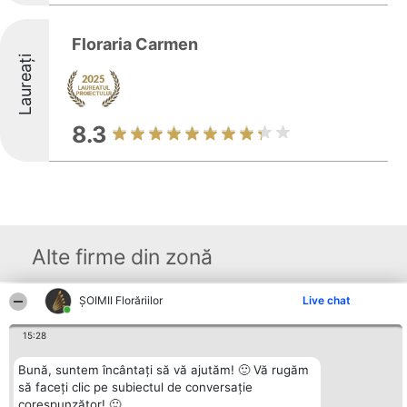
Floraria Carmen
Laureați
8.3
Alte firme din zonă
ȘOIMII Florăriilor
Live chat
Organizator Ranking
Plebiscyt
Contact
BRIGHT SOLUTIONS BR SRL
Câștigătorii
Contact
15:28
Aleea Timisul De Sus 2 Bl. A30
Lista Tuturor
Sc. A Et. 4 Ap. 13 Cod 061952
Laureaților
Bună, suntem încântați să vă ajutăm! 🙂 Vă rugăm
București
Reguli
CUI 36737675
să faceți clic pe subiectul de conversație
Statut
tel: +40 770 990 492
Politica de
corespunzător! 🙂