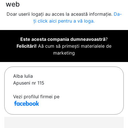
web
Doar userii logați au acces la această informație.
Da-
ți click aici pentru a vă loga.
Este acesta compania dumneavoastră
?
Felicitări!
Aă cum să primești materialele de
marketing
Alba Iulia
Apuseni nr 115
Vezi profilul firmei pe