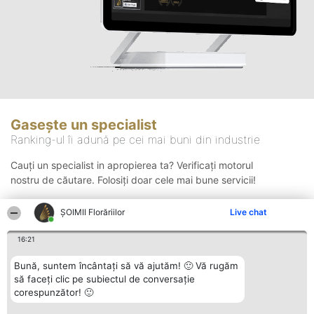
Gasește un specialist
Ranking-ul îi adună pe cei mai buni din industrie
Cauți un specialist in apropierea ta? Verificați motorul
nostru de căutare. Folosiți doar cele mai bune servicii!
ȘOIMII Florăriilor
Live chat
Căutare
16:21
Bună, suntem încântați să vă ajutăm! 🙂 Vă rugăm
să faceți clic pe subiectul de conversație
corespunzător! 🙂