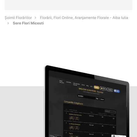
Șoimii Florăriilor
Florării, Flori Online, Aranjamente Florale - Alba Iulia
Sere Flori Micesti