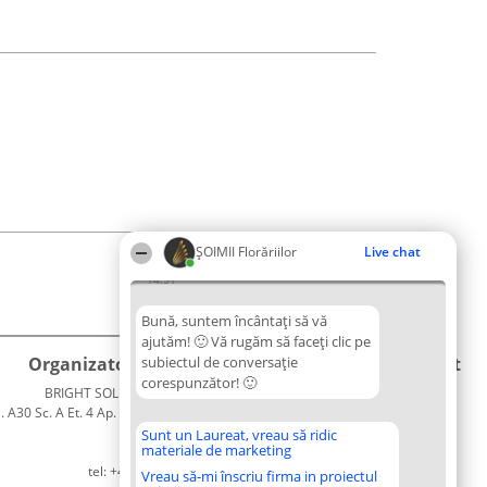
ȘOIMII Florăriilor
Live chat
14:51
Bună, suntem încântați să vă
ajutăm! 🙂 Vă rugăm să faceți clic pe
Organizator Ranking
subiectul de conversație
Plebiscyt
Contact
corespunzător! 🙂
BRIGHT SOLUTIONS BR SRL
Câștigătorii
Contact
. A30 Sc. A Et. 4 Ap. 13 Cod 061952
Lista
București
Tuturor
Sunt un Laureat, vreau să ridic
materiale de marketing
CUI 36737675
Laureaților
tel: +40 770 990 492
Reguli
Vreau să-mi înscriu firma in proiectul