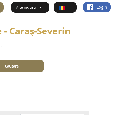
Login
Alte industrii
e - Caraş-Severin
.
Căutare