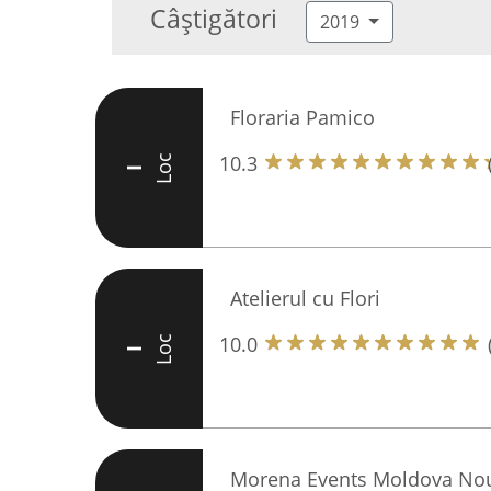
Câștigători
2019
Floraria Pamico
10.3
Loc
I
Atelierul cu Flori
10.0
Loc
I
Morena Events Moldova Nou