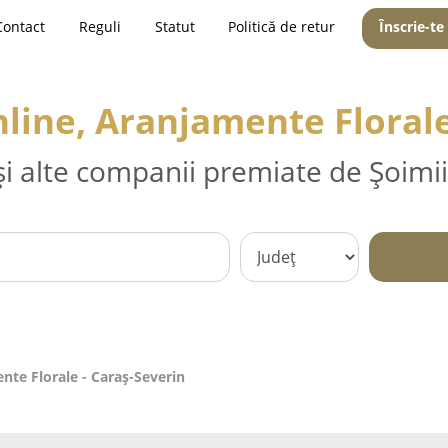
Contact
Reguli
Statut
Politică de retur
Înscrie-te
Online, Aranjamente Floral
și alte companii premiate de Șoimii
ente Florale - Caraş-Severin