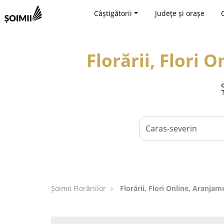
Câștigătorii
Județe și orașe
Florării, Flori 
Șoimii Florăriilor
Florării, Flori Online, Aranjam