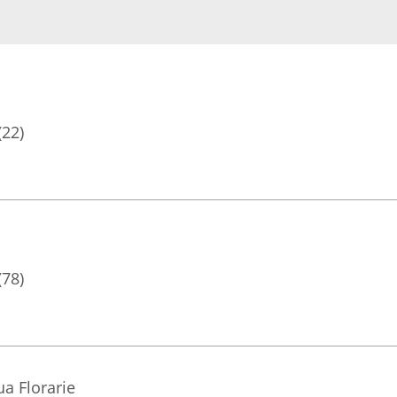
(22)
(78)
a Florarie