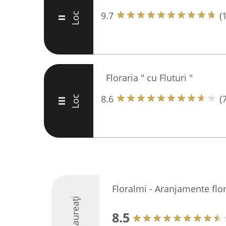
9.7
(
Loc
II
Floraria " cu Fluturi "
8.6
(7
Loc
III
Floralmi - Aranjamente flo
Laureați
8.5