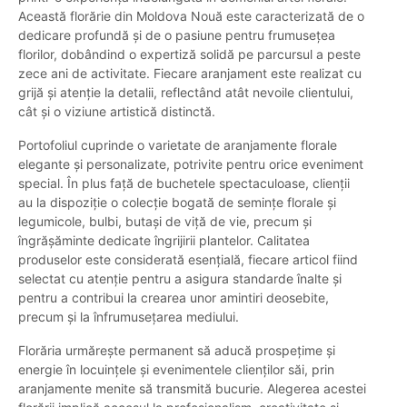
Această florărie din Moldova Nouă este caracterizată de o
dedicare profundă și de o pasiune pentru frumusețea
florilor, dobândind o expertiză solidă pe parcursul a peste
zece ani de activitate. Fiecare aranjament este realizat cu
grijă și atenție la detalii, reflectând atât nevoile clientului,
cât și o viziune artistică distinctă.
Portofoliul cuprinde o varietate de aranjamente florale
elegante și personalizate, potrivite pentru orice eveniment
special. În plus față de buchetele spectaculoase, clienții
au la dispoziție o colecție bogată de semințe florale și
legumicole, bulbi, butași de viță de vie, precum și
îngrășăminte dedicate îngrijirii plantelor. Calitatea
produselor este considerată esențială, fiecare articol fiind
selectat cu atenție pentru a asigura standarde înalte și
pentru a contribui la crearea unor amintiri deosebite,
precum și la înfrumusețarea mediului.
Florăria urmărește permanent să aducă prospețime și
energie în locuințele și evenimentele clienților săi, prin
aranjamente menite să transmită bucurie. Alegerea acestei