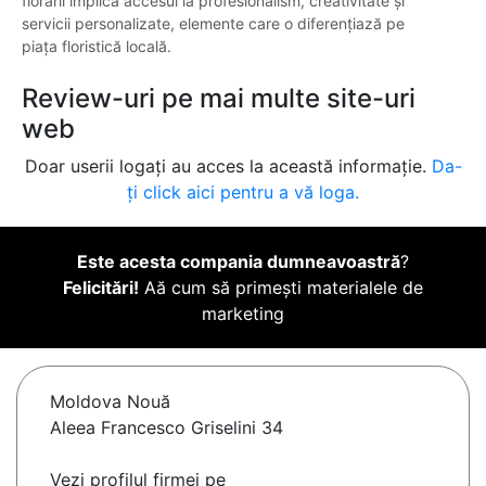
florării implică accesul la profesionalism, creativitate și
servicii personalizate, elemente care o diferențiază pe
piața floristică locală.
Review-uri pe mai multe site-uri
web
Doar userii logați au acces la această informație.
Da-
ți click aici pentru a vă loga.
Este acesta compania dumneavoastră
?
Felicitări!
Aă cum să primești materialele de
marketing
Moldova Nouă
Aleea Francesco Griselini 34
Vezi profilul firmei pe