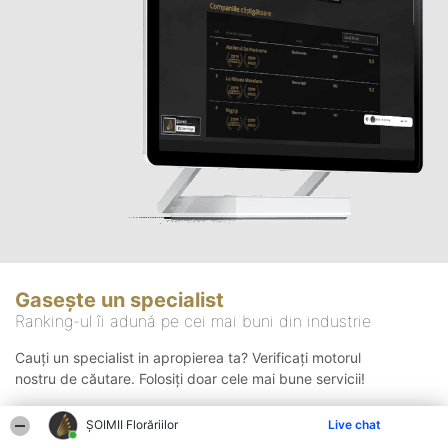
Gasește un specialist
Ranking-ul îi adună pe cei mai buni din industrie
Cauți un specialist in apropierea ta? Verificați motorul
nostru de căutare. Folosiți doar cele mai bune servicii!
ȘOIMII Florăriilor
Live chat
Căutare