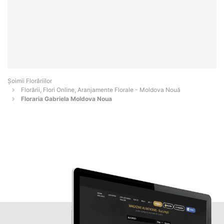
Șoimii Florăriilor
Florării, Flori Online, Aranjamente Florale - Moldova Nouă
Floraria Gabriela Moldova Noua