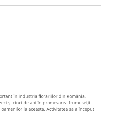
rtant în industria florăriilor din România,
eci și cinci de ani în promovarea frumuseții
i oamenilor la aceasta. Activitatea sa a început