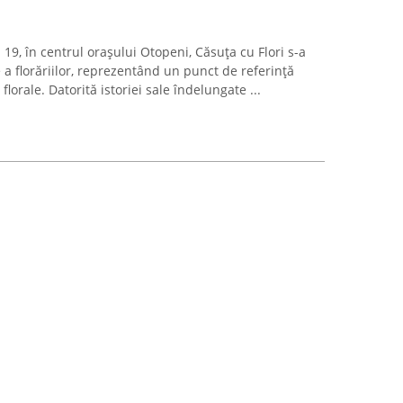
9, în centrul orașului Otopeni, Căsuța cu Flori s-a
e a florăriilor, reprezentând un punct de referință
 florale. Datorită istoriei sale îndelungate ...