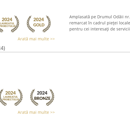
Amplasată pe Drumul Odăii nr. 1
remarcat în cadrul pieței local
pentru cei interesați de servicii
Arată mai multe >>
24)
Arată mai multe >>