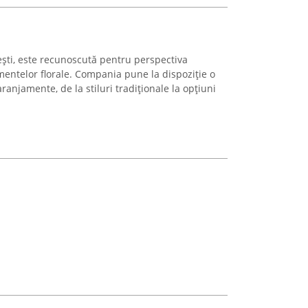
rești, este recunoscută pentru perspectiva
entelor florale. Compania pune la dispoziție o
ranjamente, de la stiluri tradiționale la opțiuni