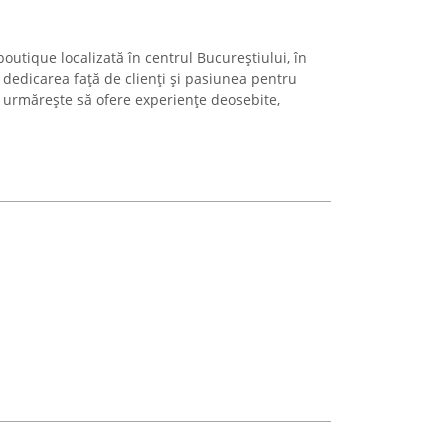
boutique localizată în centrul Bucureștiului, în
 dedicarea față de clienți și pasiunea pentru
ie urmărește să ofere experiențe deosebite,