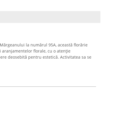
 Mărgeanului la numărul 95A, această florărie
i aranjamentelor florale, cu o atenție
iere deosebită pentru estetică. Activitatea sa se