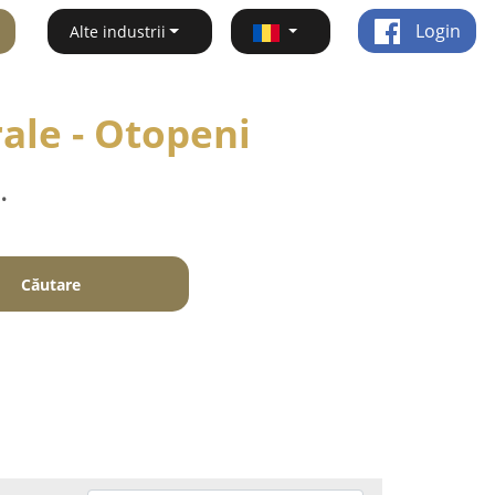
Login
Alte industrii
rale - Otopeni
.
Căutare