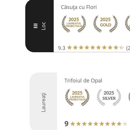
Căsuța cu Flori
Loc
III
9.3
(
Trifoiul de Opal
Laureați
9