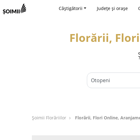
Câștigătorii
Județe și orașe
Florării, Flo
Șoimii Florăriilor
Florării, Flori Online, Aranjam