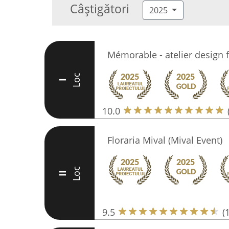
Câștigători
2025
Mémorable - atelier design f
Loc
I
10.0
Floraria Mival (Mival Event)
Loc
II
9.5
(