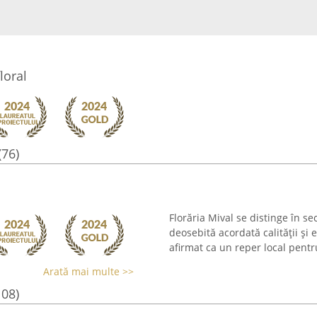
loral
(76)
Florăria Mival se distinge în sec
deosebită acordată calității și e
afirmat ca un reper local pentr
Arată mai multe >>
108)