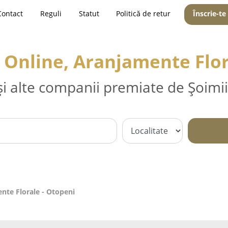
Contact
Reguli
Statut
Politică de retur
Înscrie-te
ri Online, Aranjamente Flo
și alte companii premiate de Șoimii
ente Florale - Otopeni