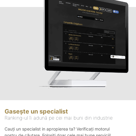
Gasește un specialist
Ranking-ul îi adună pe cei mai buni din industrie
Cauți un specialist in apropierea ta? Verificați motorul
nostru de căutare. Folosiți doar cele mai bune servicii!