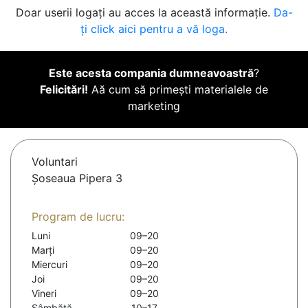
Doar userii logați au acces la această informație.
Da-
ți click aici pentru a vă loga.
Este acesta compania dumneavoastră
?
Felicitări!
Aă cum să primești materialele de
marketing
Voluntari
Șoseaua Pipera 3
Program de lucru:
Luni
09–20
Marți
09–20
Miercuri
09–20
Joi
09–20
Vineri
09–20
Sâmbătă
10–17