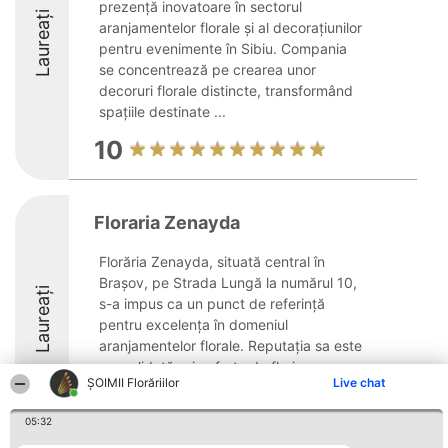
prezență inovatoare în sectorul
Laureați
aranjamentelor florale și al decorațiunilor
pentru evenimente în Sibiu. Compania
se concentrează pe crearea unor
decoruri florale distincte, transformând
spațiile destinate ...
10
Floraria Zenayda
Florăria Zenayda, situată central în
Brașov, pe Strada Lungă la numărul 10,
Laureați
s-a impus ca un punct de referință
pentru excelența în domeniul
aranjamentelor florale. Reputația sa este
consolidată prin oferta de flori
ȘOIMII Florăriilor
Live chat
remarcabil de proaspete și ...
10
05:32