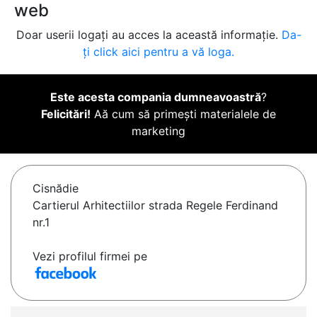
web
Doar userii logați au acces la această informație.
Da-
ți click aici pentru a vă loga.
Este acesta compania dumneavoastră
?
Felicitări!
Aă cum să primești materialele de
marketing
Cisnădie
Cartierul Arhitectiilor strada Regele Ferdinand
nr.1
Vezi profilul firmei pe