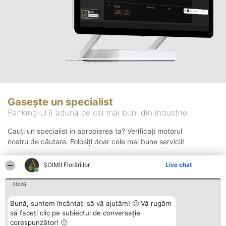
Gasește un specialist
Ranking-ul îi adună pe cei mai buni din industrie
Cauți un specialist in apropierea ta? Verificați motorul
nostru de căutare. Folosiți doar cele mai bune servicii!
ȘOIMII Florăriilor
Live chat
Căutare
20:26
Bună, suntem încântați să vă ajutăm! 🙂 Vă rugăm
să faceți clic pe subiectul de conversație
corespunzător! 🙂