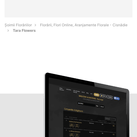
Șoimii Florăriilor
Florării, Flori Online, Aranjamente Florale - Cisnădie
Tara Flowers